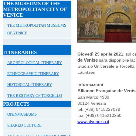
THE MUSEUMS OF THE
METROPOLITAN CITY OF
VENICE
THE METROPOLITAN MUSEUMS
OF VENICE
ITINERARIES
Giovedì 29 aprile 2021
, sul
c
de Venise
sarà disponibile la
ARCHEOLOGICAL ITINERARY
Giudizio Universale a Torcello,
Lauritzen
ETHNOGRAPHIC ITINERARY
Informazioni
HISTORICAL ITINERARY
Alliance Française de Veni
THE BESTIARY OF TORCELLO
San Marco 4939
30124 Venezia
PROJECTS
tél. (+39) 0415227079
OPENMUSEUMS
fax. (+39) 0415210250
www.afvenezia.it
SHARED CULTURE