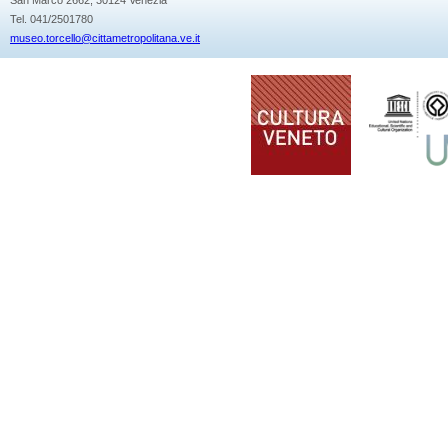
Tel. 041/2501780
museo.torcello@cittametropolitana.ve.it