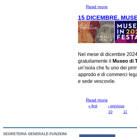
Read more
about 1 DICEM
15 DICEMBRE. MUSE
Nel mese di dicembre 2024
gratuitamente il
Museo di T
un’isola che fu uno dei prim
approdo e di commerci legata
e sede vescovile.
Read more
about 15 DICEM
« first
‹ previous
PAGES
10
11
SEGRETERIA GENERALE-FUNZIONI