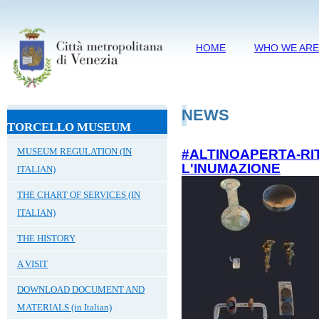
HOME
WHO WE AR
NEWS
TORCELLO MUSEUM
MUSEUM REGULATION (IN
#ALTINOAPERTA-RI
L'INUMAZIONE
ITALIAN)
THE CHART OF SERVICES (IN
ITALIAN)
THE HISTORY
A VISIT
DOWNLOAD DOCUMENT AND
MATERIALS (in Italian)