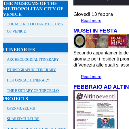
THE MUSEUMS OF THE
METROPOLITAN CITY OF
VENICE
Giovedì 13 febbra
Read more
about #Altinoaper
THE METROPOLITAN MUSEUMS
MUSEI IN FESTA
OF VENICE
ITINERARIES
Secondo appuntamento dell
giornate per i residenti p
ARCHEOLOGICAL ITINERARY
di Venezia alle quali si ass
ETHNOGRAPHIC ITINERARY
Read more
about MUSEI IN 
HISTORICAL ITINERARY
FEBBRAIO AD ALTI
THE BESTIARY OF TORCELLO
PROJECTS
OPENMUSEUMS
SHARED CULTURE