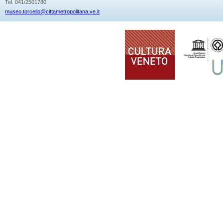
Tel. 041/2501780
museo.torcello@cittametropolitana.ve.it