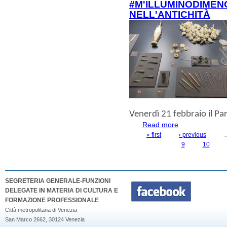
#M'ILLUMINODIMEN
NELL'ANTICHITÀ
Venerdì 21 febbraio
il P
Read more
about #m'illumino
« first
‹ previous
PAGES
9
10
SEGRETERIA GENERALE-FUNZIONI
DELEGATE IN MATERIA DI CULTURA E
FORMAZIONE PROFESSIONALE
Città metropolitana di Venezia
San Marco 2662, 30124 Venezia