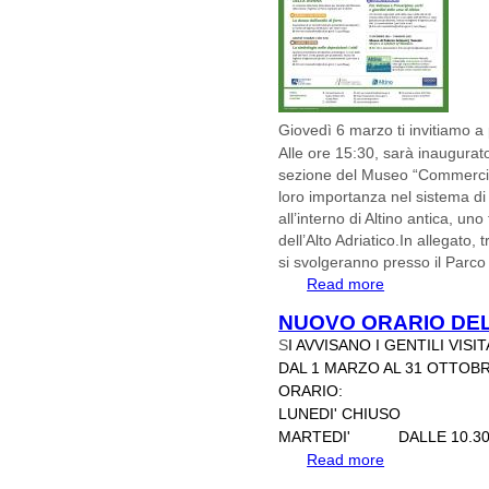
Giovedì 6 marzo ti invitiamo a 
Alle ore 15:30
, sarà inaugura
sezione del Museo “Commercio
loro importanza nel sistema di
all’interno di Altino antica, uno
dell’Alto Adriatico.
In allegato, t
si svolgeranno presso il Parco
Read more
about MARZO AL
NUOVO ORARIO DEL
S
I AVVISANO I GENTILI VIS
DAL 1 MARZO AL 31 OTTOBR
ORARIO:
LUNEDI' CHIUSO
MARTEDI' DALLE 10.30 
Read more
about NUOVO O