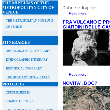
THE MUSEUMS OF THE
METROPOLITAN CITY OF
Dal mese di aprile
VENICE
Read more
about APRILE AD
THE METROPOLITAN MUSEUMS
FRA VULCANO E PR
GIARDINI DELLE CA
OF VENICE
ITINERARIES
ARCHEOLOGICAL ITINERARY
ETHNOGRAPHIC ITINERARY
HISTORICAL ITINERARY
Read more
about FRA VULC
THE BESTIARY OF TORCELLO
CASE DI ALTINO
NOVITA', DOC?
PROJECTS
OPENMUSEUMS
SHARED CULTURE