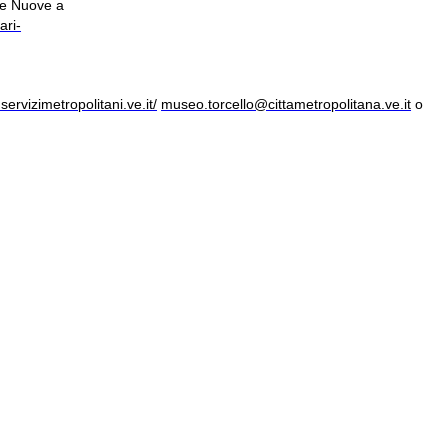
te Nuove a
ari-
servizimetropolitani.ve.it/
museo.torcello@cittametropolitana.ve.it
o