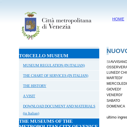
HOME
NUOVO
TORCELLO MUSEUM
S
I AVVISAN
MUSEUM REGULATION (IN ITALIAN)
OSSERVERA'
LUNEDI' CH
THE CHART OF SERVICES (IN ITALIAN)
MARTEDI' 
MERCOLEDI
THE HISTORY
D
GIOVEDI'
VENERDI'
A VISIT
D
SABATO
DOWNLOAD DOCUMENT AND MATERIALS
DOMENICA
(in Italian)
ultimo ingre
THE MUSEUMS OF THE
METROPOLITAN CITY OF VENICE