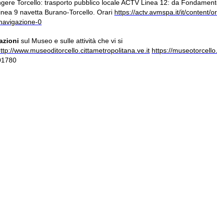
ngere Torcello: trasporto pubblico locale ACTV Linea 12: da Fondamen
inea 9 navetta Burano-Torcello. Orari
https://actv.avmspa.it/it/content/or
-navigazione-0
azioni
sul Museo e sulle attività che vi si
ttp://www.museoditorcello.cittametropolitana.ve.it
https://museotorcello.
01780