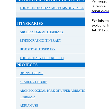
Per raggiu
Burano e L
THE METROPOLITAN MUSEUMS OF VENICE
servizio-di
Per Inform
ITINERARIES
svolgono:
h
Tel. 04125
ARCHEOLOGICAL ITINERARY
ETHNOGRAPHIC ITINERARY
HISTORICAL ITINERARY
THE BESTIARY OF TORCELLO
PROJECTS
OPENMUSEUMS
SHARED CULTURE
ARCHEOLOGICAL PARK OF UPPER ADRIATIC
- PARSJAD
ADRIAMUSE