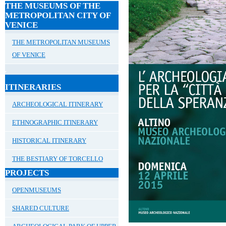
THE MUSEUMS OF THE
METROPOLITAN CITY OF
VENICE
THE METROPOLITAN MUSEUMS
OF VENICE
ITINERARIES
ARCHEOLOGICAL ITINERARY
ETHNOGRAPHIC ITINERARY
HISTORICAL ITINERARY
THE BESTIARY OF TORCELLO
PROJECTS
OPENMUSEUMS
SHARED CULTURE