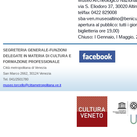
Museo Archeologico Nazionale
via S. Eliodoro 37, 30020 Alti
tel/fax 0422 829008
sba-ven.museoaltino@benic
apertura al pubblico: tutti i gi
biglietteria ore 19,00)
Chiuso: I Gennaio, I Maggio,
SEGRETERIA GENERALE-FUNZIONI
DELEGATE IN MATERIA DI CULTURA E
FORMAZIONE PROFESSIONALE
Città metropolitana di Venezia
San Marco 2662, 30124 Venezia
Tel. 041/2501780
museo.torcello@cittametropolitana.ve.it