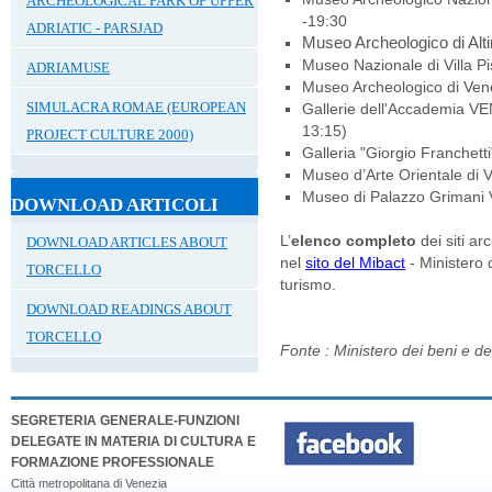
ARCHEOLOGICAL PARK OF UPPER
-19:30
ADRIATIC - PARSJAD
Museo Archeologico di A
Museo Nazionale di Villa P
ADRIAMUSE
Museo Archeologico di Ve
SIMULACRA ROMAE (EUROPEAN
Gallerie dell'Accademia VEN
13:15)
PROJECT CULTURE 2000)
Galleria "Giorgio Franchet
Museo d’Arte Orientale di
Museo di Palazzo Grimani
DOWNLOAD ARTICOLI
L’
elenco completo
dei siti ar
DOWNLOAD ARTICLES ABOUT
nel
sito del Mibact
- Ministero d
TORCELLO
turismo.
DOWNLOAD READINGS ABOUT
TORCELLO
Fonte : Ministero dei beni e dell
SEGRETERIA GENERALE-FUNZIONI
DELEGATE IN MATERIA DI CULTURA E
FORMAZIONE PROFESSIONALE
Città metropolitana di Venezia