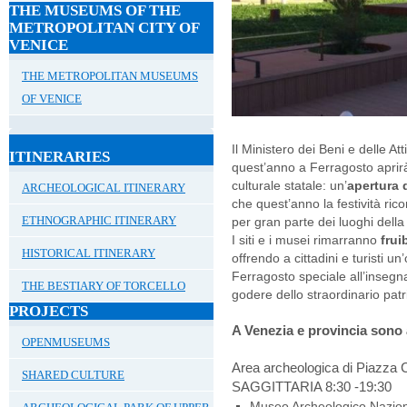
THE MUSEUMS OF THE
METROPOLITAN CITY OF
VENICE
THE METROPOLITAN MUSEUMS
OF VENICE
Il Ministero dei Beni e delle At
ITINERARIES
quest’anno a Ferragosto aprirà 
culturale statale: un’
apertura 
ARCHEOLOGICAL ITINERARY
che quest’anno la festività ric
ETHNOGRAPHIC ITINERARY
per gran parte dei luoghi della 
I siti e i musei rimarranno
frui
HISTORICAL ITINERARY
offrendo a cittadini e turisti u
Ferragosto speciale all’insegn
THE BESTIARY OF TORCELLO
godere dello straordinario pat
PROJECTS
A Venezia e provincia sono 
OPENMUSEUMS
Area archeologica di Piazza
SHARED CULTURE
SAGGITTARIA 8:30 -19:30
Museo Archeologico Nazi