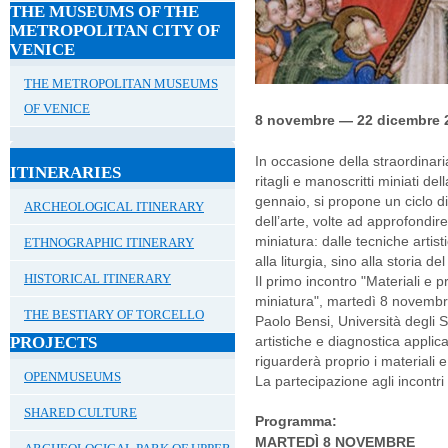
THE MUSEUMS OF THE
METROPOLITAN CITY OF
VENICE
THE METROPOLITAN MUSEUMS
OF VENICE
8 novembre — 22 dicembre 2
In occasione della straordinari
ITINERARIES
ritagli e manoscritti miniati de
gennaio, si propone un ciclo di
ARCHEOLOGICAL ITINERARY
dell’arte, volte ad approfondire 
miniatura: dalle tecniche artist
ETHNOGRAPHIC ITINERARY
alla liturgia, sino alla storia de
HISTORICAL ITINERARY
Il primo incontro "Materiali e 
miniatura", martedì 8 novembre
THE BESTIARY OF TORCELLO
Paolo Bensi, Università degli S
PROJECTS
artistiche e diagnostica applicat
riguarderà proprio i materiali 
OPENMUSEUMS
La partecipazione agli incontri 
SHARED CULTURE
Programma:
MARTEDÌ 8 NOVEMBRE