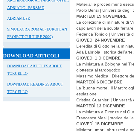
ARCHEOLOGICAL PARK OF UPPER
Materiali e procedimenti esecut
ADRIATIC - PARSJAD
Paolo Bensi | Università degli
MARTEDÌ 15 NOVEMBRE
ADRIAMUSE
La collezione di miniature di Vit
capolavori della scuola ferrar
SIMULACRA ROMAE (EUROPEAN
Federica Toniolo | Università d
PROJECT CULTURE 2000)
GIOVEDÌ 24 NOVEMBRE
L’eredità di Giotto nella minia
Ada Labriola | storica dell’arte
DOWNLOAD ARTICOLI
GIOVEDÌ 1 DICEMBRE
La miniatura a Bologna nel Tre
DOWNLOAD ARTICLES ABOUT
giottesca al tardogotico
TORCELLO
Massimo Medica | Direttore dei
MARTEDÌ 6 DICEMBRE
DOWNLOAD READINGS ABOUT
La ‘buona morte’. Il Martirologi
TORCELLO
espiazione
Cristina Guarnieri | Università
MARTEDÌ 13 DICEMBRE
La miniatura a Firenze nel Qu
Francesca Masi | storica dell’a
GIOVEDÌ 15 DICEMBRE
Miniatori umbri, abruzzesi e na