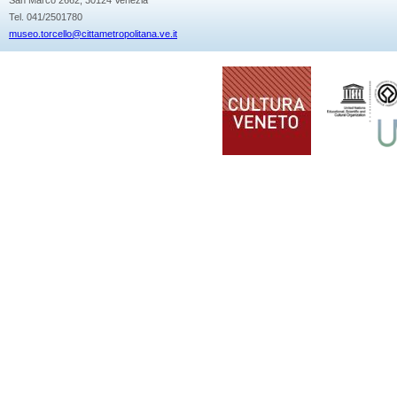
Tel. 041/2501780
museo.torcello@cittametropolitana.ve.it