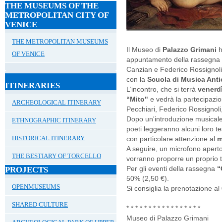
THE MUSEUMS OF THE
METROPOLITAN CITY OF
VENICE
THE METROPOLITAN MUSEUMS
Il Museo di
Palazzo Grimani
h
OF VENICE
appuntamento della rassegna 
Canzian e Federico Rossignoli
con la
Scuola di Musica Anti
ITINERARIES
L’incontro, che si terrà
venerd
“Mito"
e vedrà la partecipazio
ARCHEOLOGICAL ITINERARY
Pecchiari, Federico Rossignoli
Dopo un'introduzione musicale
ETHNOGRAPHIC ITINERARY
poeti leggeranno alcuni loro t
HISTORICAL ITINERARY
con particolare attenzione al
m
A seguire, un microfono aperto
THE BESTIARY OF TORCELLO
vorranno proporre un proprio t
Per gli eventi della rassegna
“
PROJECTS
50% (2,50 €).
OPENMUSEUMS
Si consiglia la prenotazione a
SHARED CULTURE
* * * * * * * * * * * * * * * * *
Museo di Palazzo Grimani