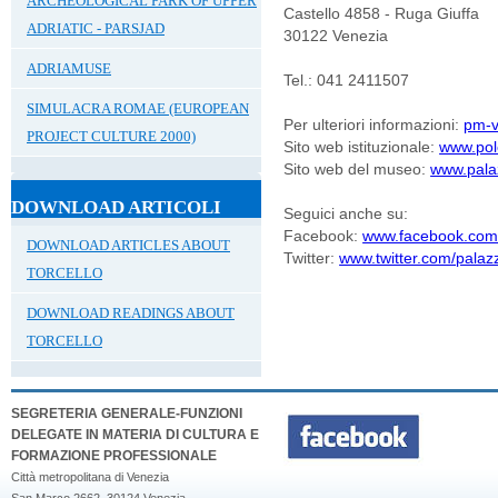
ARCHEOLOGICAL PARK OF UPPER
Castello 4858 - Ruga Giuffa
ADRIATIC - PARSJAD
30122 Venezia
ADRIAMUSE
Tel.: 041 2411507
SIMULACRA ROMAE (EUROPEAN
Per ulteriori informazioni:
pm-v
PROJECT CULTURE 2000)
Sito web istituzionale:
www.polo
Sito web del museo:
www.pala
DOWNLOAD ARTICOLI
Seguici anche su:
Facebook:
www.facebook.com/
DOWNLOAD ARTICLES ABOUT
Twitter:
www.twitter.com/palaz
TORCELLO
DOWNLOAD READINGS ABOUT
TORCELLO
SEGRETERIA GENERALE-FUNZIONI
DELEGATE IN MATERIA DI CULTURA E
FORMAZIONE PROFESSIONALE
Città metropolitana di Venezia
San Marco 2662, 30124 Venezia