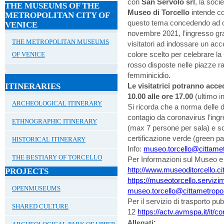
con
San Servolo srl
, la soci
THE MUSEUMS OF THE
Museo di Torcello
intende co
METROPOLITAN CITY OF
questo tema concedendo ad og
VENICE
novembre 2021, l’ingresso gratu
THE METROPOLITAN MUSEUMS
visitatori ad indossare un ac
colore scelto per celebrare la
OF VENICE
rosso disposte nelle piazze ra
femminicidio.
ITINERARIES
Le visitatrici potranno acc
10.00 alle ore 17.00
(ultimo i
ARCHEOLOGICAL ITINERARY
Si ricorda che a norma delle d
contagio da coronavirus l’ingr
ETHNOGRAPHIC ITINERARY
(max 7 persone per sala) e s
certificazione verde (green pa
HISTORICAL ITINERARY
Info:
museo.torcello@cittametr
THE BESTIARY OF TORCELLO
Per Informazioni sul Museo e s
http://www.museoditorcello.cit
PROJECTS
https://museotorcello.servizime
OPENMUSEUMS
museo.torcello@cittametropoli
Per il servizio di trasporto pub
SHARED CULTURE
12
https://actv.avmspa.it/it/c
Allegati: