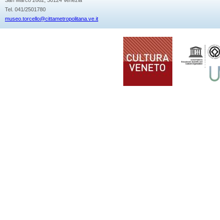
Tel. 041/2501780
museo.torcello@cittametropolitana.ve.it