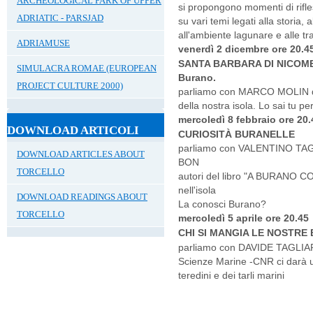
ARCHEOLOGICAL PARK OF UPPER
si propongono momenti di rifle
ADRIATIC - PARSJAD
su vari temi legati alla storia, a
all'ambiente lagunare e alle tra
ADRIAMUSE
venerdì 2 dicembre ore 20.4
SANTA BARBARA DI NICOMEDI
SIMULACRA ROMAE (EUROPEAN
Burano.
PROJECT CULTURE 2000)
parliamo con MARCO MOLIN di 
della nostra isola. Lo sai tu 
mercoledì 8 febbraio ore 20.
DOWNLOAD ARTICOLI
CURIOSITÀ BURANELLE
parliamo con VALENTINO TA
DOWNLOAD ARTICLES ABOUT
BON
TORCELLO
autori del libro "A BURANO CO
nell'isola
DOWNLOAD READINGS ABOUT
La conosci Burano?
TORCELLO
mercoledì 5 aprile ore 20.45
CHI SI MANGIA LE NOSTRE
parliamo con DAVIDE TAGLIAPIE
Scienze Marine -CNR ci darà un
teredini e dei tarli marini