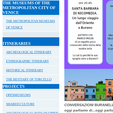
THE MUSEUMS OF THE
METROPOLITAN CITY OF
VENICE
THE METROPOLITAN MUSEUMS
OF VENICE
ITINERARIES
ARCHEOLOGICAL ITINERARY
ETHNOGRAPHIC ITINERARY
HISTORICAL ITINERARY
THE BESTIARY OF TORCELLO
PROJECTS
OPENMUSEUMS
SHARED CULTURE
CONVERSAZIONI
BURANEL
oggi parliamo di...oggi parli