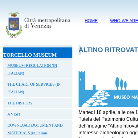
HOME
WHO WE AR
ALTINO RITROVA
TORCELLO MUSEUM
MUSEUM REGULATION (IN
ITALIAN)
THE CHART OF SERVICES (IN
ITALIAN)
THE HISTORY
Martedì 18 aprile
,
alle ore 
A VISIT
Tutela del Patrimonio Cultu
DOWNLOAD DOCUMENT AND
dell’
indagine “Altino ritrova
interesse archeologico ogge
MATERIALS (in Italian)