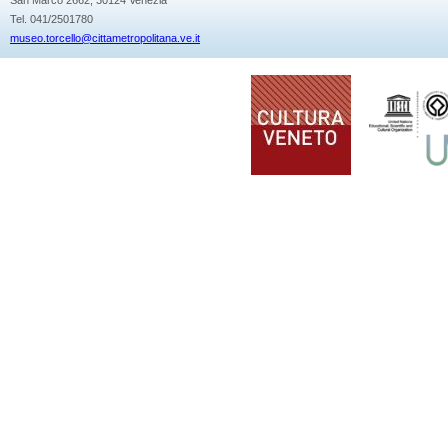
Tel. 041/2501780
museo.torcello@cittametropolitana.ve.it