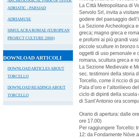
ARCHEOLOGICAL PARK OF UPPER
La Città Metropolitana di V
ADRIATIC - PARSJAD
Servolo Srl, invita a visita
godere del paesaggio dell’is
ADRIAMUSE
La Sezione Archeologica 
SIMULACRA ROMAE (EUROPEAN
greca; magno greca e romana
PROJECT CULTURE 2000)
e profumi ai più grandi vasi
piccole sculture in bronzo ra
oggetti di uso personale e q
DOWNLOAD ARTICOLI
romana, scultura greca e r
La Sezione Medievale e Mo
DOWNLOAD ARTICLES ABOUT
sec. testimoni della storia 
TORCELLO
Torcello, come il riccio di 
Pala d’oro e l’altorilievo de
DOWNLOAD READINGS ABOUT
ciclo di dipinti della scuo
TORCELLO
di Sant’Antonio ora scompa
Orario di apertura: dalle or
ore 17.00)
Per raggiungere Torcello: 
12: da Fondamente Nóve a 