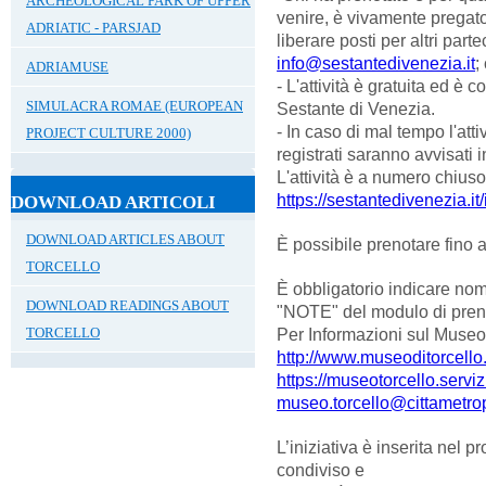
ARCHEOLOGICAL PARK OF UPPER
venire, è vivamente pregat
ADRIATIC - PARSJAD
liberare posti per altri parte
info@sestantedivenezia.it
;
ADRIAMUSE
- L'attività è gratuita ed è 
SIMULACRA ROMAE (EUROPEAN
Sestante di Venezia.
- In caso di mal tempo l'atti
PROJECT CULTURE 2000)
registrati saranno avvisati 
L'attività è a numero chiuso
https://sestantedivenezia.it/
DOWNLOAD ARTICOLI
DOWNLOAD ARTICLES ABOUT
È possibile prenotare fino a
TORCELLO
È obbligatorio indicare nom
DOWNLOAD READINGS ABOUT
"NOTE" del modulo di pren
Per Informazioni sul Museo e
TORCELLO
http://www.museoditorcello.
https://museotorcello.servizi
museo.torcello@cittametrop
L’iniziativa è inserita nel 
condiviso e