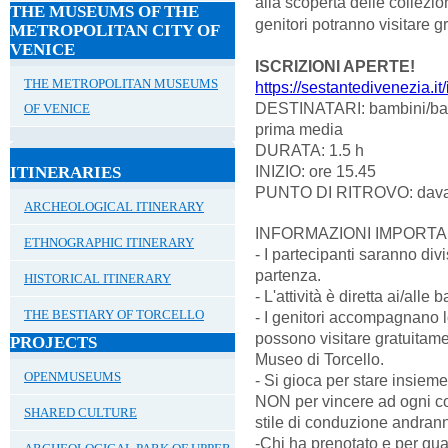
alla scoperta delle collezion
THE MUSEUMS OF THE
genitori potranno visitare g
METROPOLITAN CITY OF
VENICE
ISCRIZIONI APERTE!
THE METROPOLITAN MUSEUMS
https://sestantedivenezia.it/
DESTINATARI: bambini/bam
OF VENICE
prima media
DURATA: 1.5 h
INIZIO: ore 15.45
ITINERARIES
PUNTO DI RITROVO: davant
ARCHEOLOGICAL ITINERARY
INFORMAZIONI IMPORTA
ETHNOGRAPHIC ITINERARY
- I partecipanti saranno di
partenza.
HISTORICAL ITINERARY
- L'attività è diretta ai/all
THE BESTIARY OF TORCELLO
- I genitori accompagnano
possono visitare gratuitame
PROJECTS
Museo di Torcello.
OPENMUSEUMS
- Si gioca per stare insiem
NON per vincere ad ogni cos
SHARED CULTURE
stile di conduzione andrann
-Chi ha prenotato e per qu