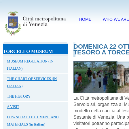
HOME
WHO WE AR
DOMENICA 22 OTT
TORCELLO MUSEUM
TESORO A TORCE
MUSEUM REGULATION (IN
ITALIAN)
THE CHART OF SERVICES (IN
ITALIAN)
THE HISTORY
La Città metropolitana di V
Servolo srl, organizza al M
A VISIT
modello della caccia al tes
Sestante di Venezia. Una pro
DOWNLOAD DOCUMENT AND
visitatori potranno parteci
MATERIALS (in Italian)