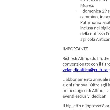
il
#repertorisco
Museo;
·
domenica 29 
cammino,
in oc
Patrimonio
vis
inclusa nel bigli
della dott.ssa F
agricola Antica
IMPORTANTE
Richiedi
AltinoEdu
! Tutte
convenzionate con il Parc
velag.didattica@cultura.g
L'
abbonamento annuale 
€
e si rinnova! Oltre agli i
archeologico di Altino, sar
eventi esclusivi dedicati
Il
biglietto d’ingresso
è o