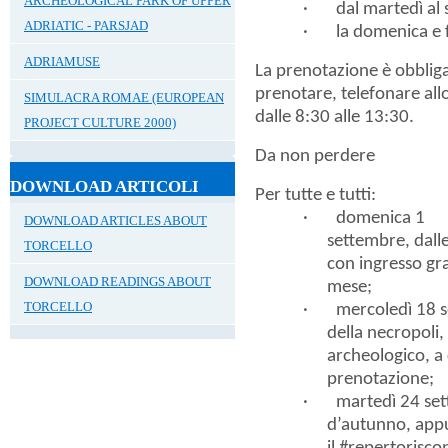
ARCHEOLOGICAL PARK OF UPPER
· dal
martedì
al
ADRIATIC - PARSJAD
· la
domenica e f
ADRIAMUSE
La prenotazione è obbligat
prenotare, telefonare al
SIMULACRA ROMAE (EUROPEAN
dalle 8:30 alle 13:30.
PROJECT CULTURE 2000)
Da non perdere
DOWNLOAD ARTICOLI
Per tutte e tutti:
·
domenica 1
DOWNLOAD ARTICLES ABOUT
settembre
,
dall
TORCELLO
con
ingresso gr
DOWNLOAD READINGS ABOUT
mese;
TORCELLO
·
mercoledì 18 
della necropoli
,
archeologico, a 
prenotazione;
·
martedì 24 se
d’autunno
, ap