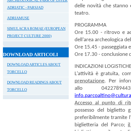
ARCHEOLOGICAL PARK OF UPPER
delle novità che stanno 
ADRIATIC - PARSJAD
teatro.
ADRIAMUSE
PROGRAMMA
SIMULACRA ROMAE (EUROPEAN
Ore
15.00
- ritrovo e ac
PROJECT CULTURE 2000)
dell’area archeologica de
Ore
15.45
- passeggiata e
DOWNLOAD ARTICOLI
Ore
17.30
- conclusione de
DOWNLOAD ARTICLES ABOUT
INDICAZIONI LOGISTICH
TORCELLO
L’attività è gratuita, c
prenotazione
.
Per infor
DOWNLOAD READINGS ABOUT
allo 042278
TORCELLO
info.parcoaltino@cultura
Accesso al punto di rit
possesso del biglietto 
preferibilmente tramite l
biglietteria del Parco;
i