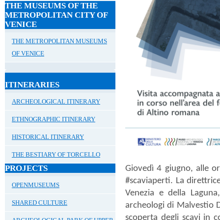
THE MUSEUMS OF THE
METROPOLITAN CITY OF
VENICE
THE METROPOLITAN MUSEUMS
OF VENICE
ITINERARIES
ARCHEOLOGICAL ITINERARY
ETHNOGRAPHIC ITINERARY
HISTORICAL ITINERARY
THE BESTIARY OF TORCELLO
PROJECTS
Giovedì 4 giugno
, alle
o
#
scaviaperti
. La direttri
OPENMUSEUMS
Venezia e della Laguna,
SHARED CULTURE
archeologi di Malvestio 
scoperta degli scavi in 