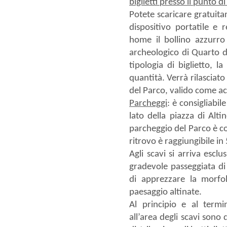
biglietti presso il punto di
Potete scaricare gratuita
dispositivo portatile e
r
home il bollino azzurro
archeologico di Quarto d
tipologia di biglietto, la
quantità. Verrà rilasciat
del Parco, valido come acc
Parcheggi
: è consigliabil
lato della piazza di Alti
parcheggio del Parco è c
ritrovo è raggiungibile in 
Agli scavi si arriva escl
gradevole passeggiata di
di apprezzare la morfolo
paesaggio altinate.
Al principio e al term
all’area degli scavi sono 