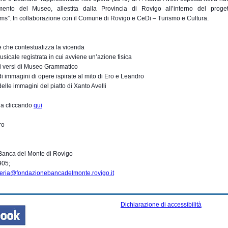
mento del Museo, allestita dalla Provincia di Rovigo all’interno del proge
”. In collaborazione con il Comune di Rovigo e CeDi – Turismo e Cultura.
e che contestualizza la vicenda
usicale registrata in cui avviene un’azione fisica
dei versi di Museo Grammatico
di immagini di opere ispirate al mito di Ero e Leandro
delle immagini del piatto di Xanto Avelli
da cliccando
qui
ro
:
anca del Monte di Rovigo
905;
teria@fondazionebanca
delmonte.rovigo.it
Dichiarazione di accessibilità