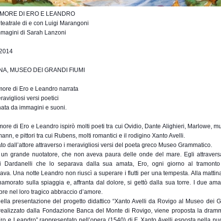
AMORE DI ERO E LEANDRO
teatrale di e con Luigi Marangoni
mmagini di Sarah Lanzoni
2014
NA, MUSEO DEI GRANDI FIUMI
more di Ero e Leandro narrata
ravigliosi versi poetici
ta da immagini e suoni.
more di Ero e Leandro ispirò molti poeti tra cui Ovidio, Dante Alighieri, Marlowe, m
nn, e pittori tra cui Rubens, molti romantici e il rodigino Xanto Avelli.
rato dall’attore attraverso i meravigliosi versi del poeta greco Museo Grammatico.
un grande nuotatore, che non aveva paura delle onde del mare. Egli attraver
ei Dardanelli che lo separava dalla sua amata, Ero, ogni giorno al tramont
rnava. Una notte Leandro non riuscì a superare i flutti per una tempesta. Alla mattina
namorato sulla spiaggia e, affranta dal dolore, si gettò dalla sua torre. I due am
pre nel loro tragico abbraccio d’amore.
della presentazione del progetto didattico “Xanto Avelli da Rovigo al Museo dei G
ealizzato dalla Fondazione Banca del Monte di Rovigo, viene proposta la dram
Ero e Leandro” rappresentato nell’opera (1540) di F. Xanto Avelli esposta nella n