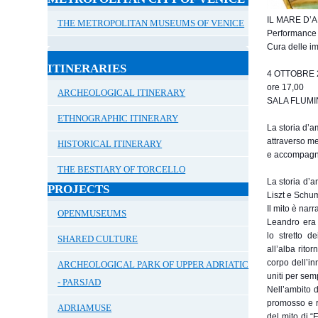
IL MARE D’
THE METROPOLITAN MUSEUMS OF VENICE
Performance 
Cura delle i
ITINERARIES
4 OTTOBRE 
ore 17,00
ARCHEOLOGICAL ITINERARY
SALA FLUMI
ETHNOGRAPHIC ITINERARY
La storia d’a
attraverso me
HISTORICAL ITINERARY
e accompagna
THE BESTIARY OF TORCELLO
La storia d’a
PROJECTS
Liszt e Schuma
Il mito è nar
OPENMUSEUMS
Leandro era 
lo stretto d
SHARED CULTURE
all’alba rito
corpo dell’in
ARCHEOLOGICAL PARK OF UPPER ADRIATIC
uniti per sem
- PARSJAD
Nell’ambito 
promosso e r
ADRIAMUSE
del mito di “