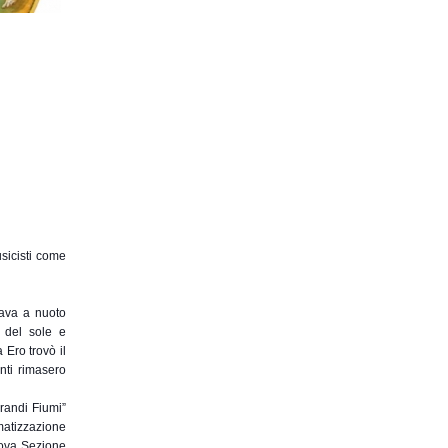
usicisti come
sava a nuoto
o del sole e
 Ero trovò il
anti rimasero
randi Fiumi”
matizzazione
uova Sezione