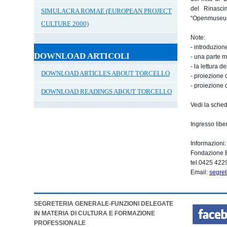
del Rinasci
SIMULACRA ROMAE (EUROPEAN PROJECT
“Openmuseums
CULTURE 2000)
Note:
- introduzion
DOWNLOAD ARTICOLI
- una parte m
- la lettura 
DOWNLOAD ARTICLES ABOUT TORCELLO
- proiezione 
- proiezione 
DOWNLOAD READINGS ABOUT TORCELLO
Vedi la sche
Ingresso libe
Informazioni
Fondazione B
tel.0425 422
Email:
segre
SEGRETERIA GENERALE-FUNZIONI DELEGATE
IN MATERIA DI CULTURA E FORMAZIONE
PROFESSIONALE