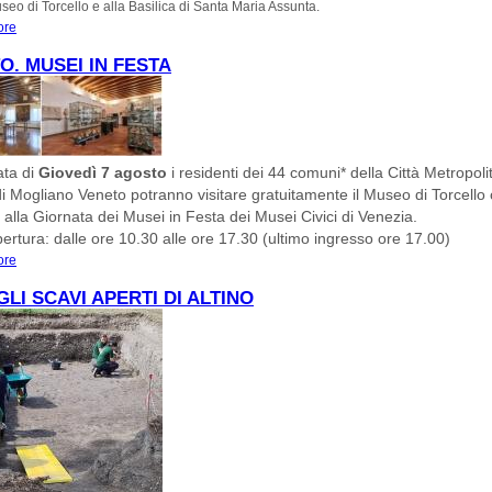
useo di Torcello e alla Basilica di Santa Maria Assunta.
ore
about SOLENNITÀ DELL’ASSUNTA A TORCELLO VENERDI’ 15 AGOSTO 2025
O. MUSEI IN FESTA
ata di
Giovedì 7 agosto
i residenti dei 44 comuni* della Città Metropol
i Mogliano Veneto potranno visitare gratuitamente il Museo di Torcello
” alla Giornata dei Musei in Festa dei Musei Civici di Venezia.
pertura: dalle ore 10.30 alle ore 17.30 (ultimo ingresso ore 17.00)
ore
about 7 AGOSTO. MUSEI IN FESTA
GLI SCAVI APERTI DI ALTINO