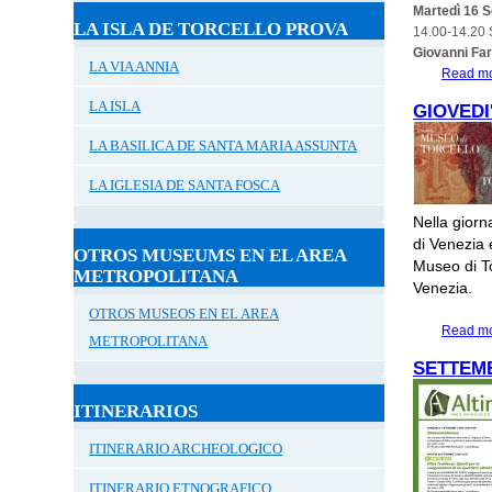
Martedì 16 
LA ISLA DE TORCELLO PROVA
14.00-14.20 S
Giovanni Fa
LA VIA ANNIA
Read m
LA ISLA
GIOVEDI
LA BASILICA DE SANTA MARIA ASSUNTA
LA IGLESIA DE SANTA FOSCA
Nella giorn
di Venezia 
OTROS MUSEUMS EN EL AREA
Museo di To
METROPOLITANA
Venezia.
OTROS MUSEOS EN EL AREA
Read m
METROPOLITANA
SETTEMB
ITINERARIOS
ITINERARIO ARCHEOLOGICO
ITINERARIO ETNOGRAFICO