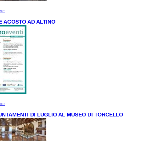
ore
about VISITA AGLI SCAVI APERTI DI ALTINO
E AGOSTO AD ALTINO
ore
about Luglio e agosto ad Altino
UNTAMENTI DI LUGLIO AL MUSEO DI TORCELLO