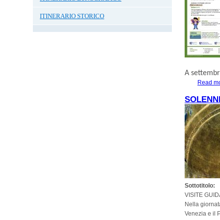
ITINERARIO STORICO
A
settemb
Read m
SOLENNI
Sottotitolo:
VISITE GUI
Nella giornat
Venezia e il P