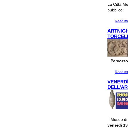
La Città Me
pubblico:
Read m
ARTNIGH
TORCEL
Percorso
Read m
VENERDÌ
DELL'AR
Il Museo di
venerdì 13