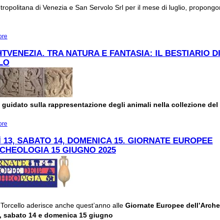
tropolitana di Venezia e San Servolo Srl per il mese di luglio, propongo
ore
about GLI APPUNTAMENTI DI LUGLIO AL MUSEO DI TORCELLO
TVENEZIA. TRA NATURA E FANTASIA: IL BESTIARIO D
LO
 guidato sulla rappresentazione degli animali nella collezione de
ore
about ARTNIGHTVENEZIA. TRA NATURA E FANTASIA: IL BESTIARIO DI TOR
 13, SABATO 14, DOMENICA 15. GIORNATE EUROPEE
CHEOLOGIA 15 GIUGNO 2025
 Torcello aderisce anche quest’anno alle
Giornate Europee dell’Arch
, sabato 14 e domenica 15 giugno