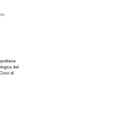
zia,
TE
opolitana
logica del
ivici di