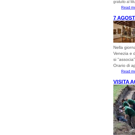
gratuito al M
Read m
7 AGOST
Nella giorn
Venezia e d
si “associa
Orario di a
Read m
VISITA A