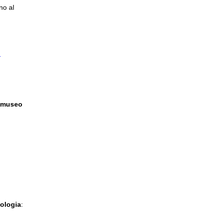
no al
I
l museo
CELLO
eologia
: