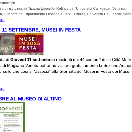
Settembre
aluti istituzionali
Tiziana Lippiello
, Rettrice dell'Università Ca’ Foscari Venezia,
ra
, Direttore del Dipartimento Filosofia e Beni Culturali, Università Ca’ Foscari Vene
ore
about 16, 17, 18 SETTEMBRE CONVEGNO DOTTORALE DI STORIA DELL'AR
MEDIEVALE: FRAMMENTI DI MEMORIA
' 11 SETTEMBRE, MUSEI IN FESTA
ata di
Giovedì 11 settembre
i residenti dei 44 comuni* della Città Metr
e di Mogliano Veneto potranno visitare gratuitamente la Sezione Archeo
rcello che così si “associa” alla Giornata dei Musei in Festa dei Musei C
ore
about GIOVEDI' 11 SETTEMBRE, MUSEI IN FESTA
RE AL MUSEO DI ALTINO