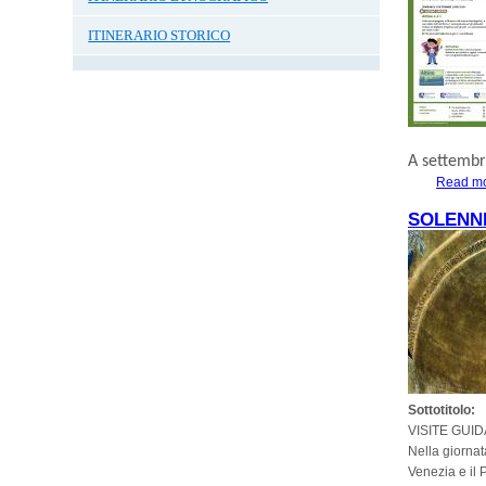
ITINERARIO STORICO
A
settemb
Read m
SOLENNI
Sottotitolo:
VISITE GUI
Nella giornat
Venezia e il P