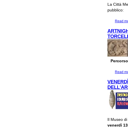
La Città Me
pubblico:
Read m
ARTNIGH
TORCEL
Percorso
Read m
VENERDÌ
DELL'AR
Il Museo di
venerdì 13