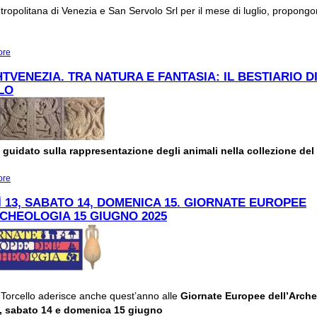
tropolitana di Venezia e San Servolo Srl per il mese di luglio, propongo
ore
about GLI APPUNTAMENTI DI LUGLIO AL MUSEO DI TORCELLO
TVENEZIA. TRA NATURA E FANTASIA: IL BESTIARIO D
LO
 guidato sulla rappresentazione degli animali nella collezione de
ore
about ARTNIGHTVENEZIA. TRA NATURA E FANTASIA: IL BESTIARIO DI TOR
 13, SABATO 14, DOMENICA 15. GIORNATE EUROPEE
CHEOLOGIA 15 GIUGNO 2025
 Torcello aderisce anche quest’anno alle
Giornate Europee dell’Arch
, sabato 14 e domenica 15 giugno