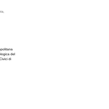
zia,
TE
opolitana
logica del
ivici di