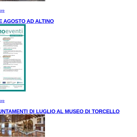
ore
about VISITA AGLI SCAVI APERTI DI ALTINO
E AGOSTO AD ALTINO
ore
about Luglio e agosto ad Altino
UNTAMENTI DI LUGLIO AL MUSEO DI TORCELLO