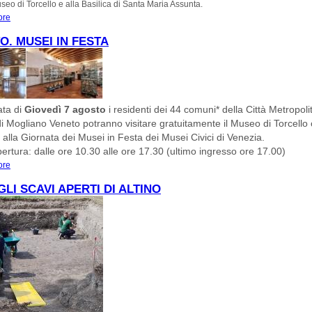
useo di Torcello e alla Basilica di Santa Maria Assunta.
ore
about SOLENNITÀ DELL’ASSUNTA A TORCELLO VENERDI’ 15 AGOSTO 2025
O. MUSEI IN FESTA
ata di
Giovedì 7 agosto
i residenti dei 44 comuni* della Città Metropol
i Mogliano Veneto potranno visitare gratuitamente il Museo di Torcello
” alla Giornata dei Musei in Festa dei Musei Civici di Venezia.
pertura: dalle ore 10.30 alle ore 17.30 (ultimo ingresso ore 17.00)
ore
about 7 AGOSTO. MUSEI IN FESTA
GLI SCAVI APERTI DI ALTINO