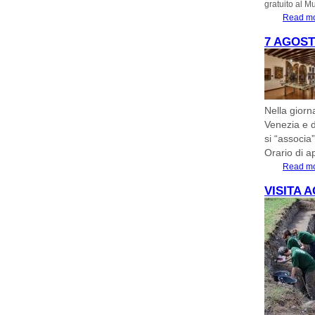
gratuito al M
Read m
7 AGOST
Nella giorn
Venezia e d
si “associa
Orario di a
Read m
VISITA A