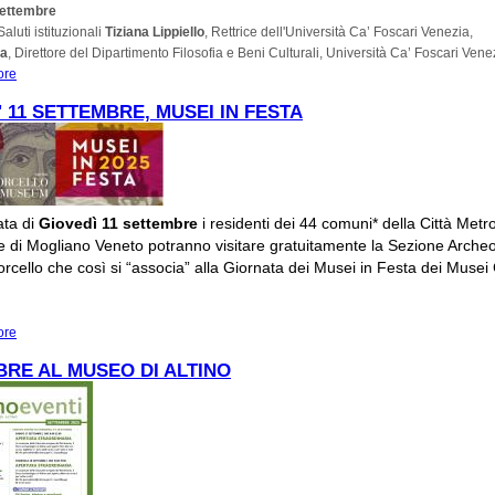
Settembre
aluti istituzionali
Tiziana Lippiello
, Rettrice dell'Università Ca’ Foscari Venezia,
ra
, Direttore del Dipartimento Filosofia e Beni Culturali, Università Ca’ Foscari Vene
ore
about 16, 17, 18 SETTEMBRE CONVEGNO DOTTORALE DI STORIA DELL'AR
MEDIEVALE: FRAMMENTI DI MEMORIA
' 11 SETTEMBRE, MUSEI IN FESTA
ata di
Giovedì 11 settembre
i residenti dei 44 comuni* della Città Metr
e di Mogliano Veneto potranno visitare gratuitamente la Sezione Archeo
rcello che così si “associa” alla Giornata dei Musei in Festa dei Musei C
ore
about GIOVEDI' 11 SETTEMBRE, MUSEI IN FESTA
RE AL MUSEO DI ALTINO