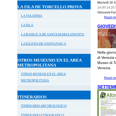
Martedì 16 
LA ISLA DE TORCELLO PROVA
14.00-14.20 S
Giovanni Fa
LA VIA ANNIA
Read m
LA ISLA
GIOVEDI
LA BASILICA DE SANTA MARIA ASSUNTA
LA IGLESIA DE SANTA FOSCA
Nella giorn
di Venezia 
OTROS MUSEUMS EN EL AREA
Museo di To
METROPOLITANA
Venezia.
OTROS MUSEOS EN EL AREA
Read m
METROPOLITANA
SETTEMB
ITINERARIOS
ITINERARIO ARCHEOLOGICO
ITINERARIO ETNOGRAFICO