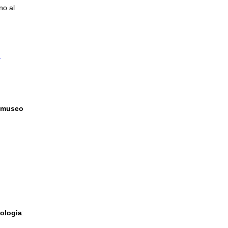
no al
I
l museo
CELLO
eologia
: