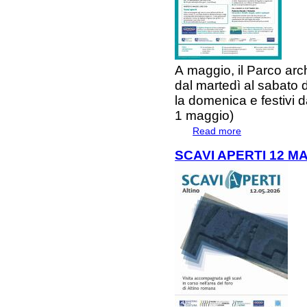
A
maggio
, il
Parco arch
dal
martedì
al
sabato
la
domenica e festivi
d
1 maggio)
Read more
about EVENTI D
SCAVI APERTI 12 M