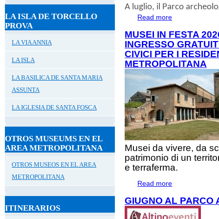
A
luglio
, il
Parco archeolog
LA ISLA DE TORCELLO
Read more
about ESTATE A
PROVA
MUSEI IN FESTA 202
LA VIA ANNIA
INGRESSO GRATUIT
CIVICI PER I RESID
LA ISLA
METROPOLITANA
LA BASILICA DE SANTA MARIA
ASSUNTA
LA IGLESIA DE SANTA FOSCA
OTROS MUSEUMS EN EL
Musei da vivere, da sc
AREA METROPOLITANA
patrimonio di un territ
OTROS MUSEOS EN EL AREA
e terraferma.
METROPOLITANA
Read more
about Musei in Fe
alla rete dei Muse
GIUGNO AL PARCO 
ITINERARIOS