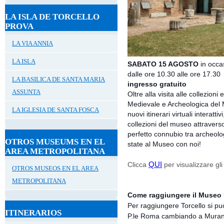
LA ISLA DE TORCELLO
PROVA
LA VIA ANNIA
LA ISLA
SABATO 15 AGOSTO
in occa
d
alle ore 10.30 alle ore 17.3
LA BASILICA DE SANTA MARIA
ingresso gratuito
ASSUNTA
Oltre alla visita alle collezion
Medievale e Archeologica del M
LA IGLESIA DE SANTA FOSCA
nuovi itinerari virtuali interatti
collezioni del museo attraverso
perfetto connubio tra archeolog
OTROS MUSEUMS EN EL
state al Museo con noi!
AREA METROPOLITANA
QUI
Clicca
per visualizzare gl
OTROS MUSEOS EN EL AREA
METROPOLITANA
Come raggiungere il Museo P
Per raggiungere Torcello si può
ITINERARIOS
P.le Roma cambiando a Murano