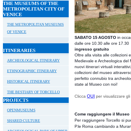
THE MUSEUMS OF THE
METROPOLITAN CITY OF
VENICE
THE METROPOLITAN MUSEUMS
OF VENICE
SABATO 15 AGOSTO
in occa
d
alle ore 10.30 alle ore 17.3
ingresso gratuito
ITINERARIES
Oltre alla visita alle collezion
ARCHEOLOGICAL ITINERARY
Medievale e Archeologica del M
nuovi itinerari virtuali interatti
ETHNOGRAPHIC ITINERARY
collezioni del museo attraverso
perfetto connubio tra archeolog
HISTORICAL ITINERARY
state al Museo con noi!
THE BESTIARY OF TORCELLO
QUI
Clicca
per visualizzare gl
PROJECTS
OPENMUSEUMS
Come raggiungere il Museo P
Per raggiungere Torcello si può
SHARED CULTURE
P.le Roma cambiando a Murano