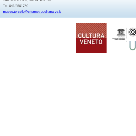
Tel. 041/2501780
museo.torcello@cittametropolitana.ve.it