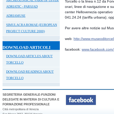
ARCHEOLOGICAL PARK OF UPPER
Torcello o la linea n.12 da Fo
orari, linee di navigazione e sul
ADRIATIC - PARSJAD
center Hellovenezia operativo tu
ADRIAMUSE
041.24.24 (tariffa urbana); opp
SIMULACRA ROMAE (EUROPEAN
Per avere altre notizie sul Mus
PROJECT CULTURE 2000)
web:
http://
www.museoditorcell
DOWNLOAD ARTICOLI
facebook:
www.facebook.com/
DOWNLOAD ARTICLES ABOUT
TORCELLO
DOWNLOAD READINGS ABOUT
TORCELLO
SEGRETERIA GENERALE-FUNZIONI
DELEGATE IN MATERIA DI CULTURA E
FORMAZIONE PROFESSIONALE
Città metropolitana di Venezia
San Marco 2662, 30124 Venezia