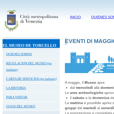
INICIO
QUIENES S
EVENTI DI MAGGI
EL MUSEO DE TORCELLO
QUIENES SOMOS
REGULACION DEL MUSEO (en
italiano)
CARTA DE SERVICIOS (en italiano)
A maggio, il
Museo
apre:
dal
mercoledì
alla
domeni
LA HISTORIA
Le
aree archeologiche
apron
PARA VISITAR
il
sabato
e la
domenica
da
La
mattina
è possibile aprire 
GUIAS DEL MUSEO
gruppi
dal
martedì
al
venerd
La prenotazione è consigliata pe