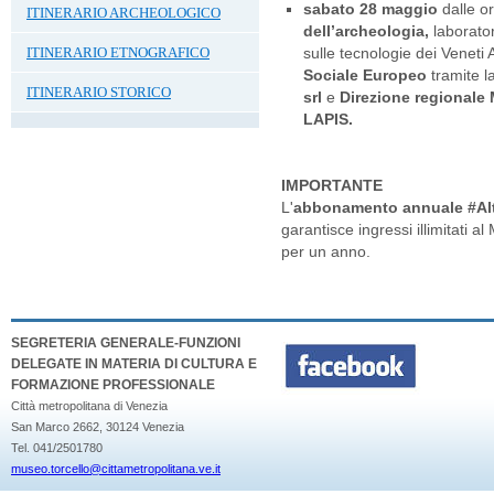
sabato 28 maggio
dalle o
ITINERARIO ARCHEOLOGICO
dell’archeologia,
laborato
ITINERARIO ETNOGRAFICO
sulle tecnologie dei Veneti 
Sociale Europeo
tramite l
ITINERARIO STORICO
srl
e
Direzione regionale
LAPIS.
IMPORTANTE
L'
abbonamento annuale #Al
garantisce ingressi illimitati 
per un anno.
SEGRETERIA GENERALE-FUNZIONI
DELEGATE IN MATERIA DI CULTURA E
FORMAZIONE PROFESSIONALE
Città metropolitana di Venezia
San Marco 2662, 30124 Venezia
Tel. 041/2501780
museo.torcello@cittametropolitana.ve.it