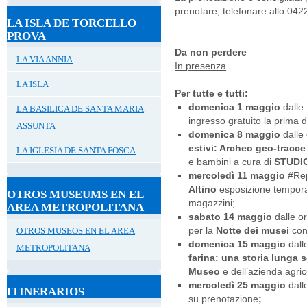
prenotare, telefonare allo 042
LA ISLA DE TORCELLO
PROVA
Da non perdere
LA VIA ANNIA
In presenza
LA ISLA
Per tutte e tutti:
domenica 1 maggio
dalle 
LA BASILICA DE SANTA MARIA
ingresso gratuito la prima
ASSUNTA
domenica 8 maggio
dalle 
estivi: Archeo geo-tracc
LA IGLESIA DE SANTA FOSCA
e bambini a cura di
STUDI
mercoledì 11 maggio
#Rep
Altino
esposizione tempora
OTROS MUSEUMS EN EL
magazzini;
AREA METROPOLITANA
sabato 14 maggio
dalle o
per la
Notte dei musei
con
OTROS MUSEOS EN EL AREA
domenica 15 maggio
dall
METROPOLITANA
farina: una storia lunga s
Museo
e dell’azienda agri
mercoledì 25 maggio
dall
ITINERARIOS
su prenotazione
;