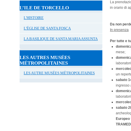
La prenotazio
L’ILE DE TORCELLO
in orario di a
L'HISTOIRE
Da non perd
L'ÉGLISE DE SANTA FOSCA
In presenza
LA BASILIQUE DE SANTA MARIA ASSUNTA
Per tutte e tu
domenic
mese;
LES AUTRES MUSÉES
domenic
MÉTROPOLITAINES
laborator
mercoled
LES AUTRE MUSÉES MÉTROPOLITAINES
un repert
sabato 
ingresso
domenic
laborator
mercoled
sabato 
archeolog
Europeo
TRAMED