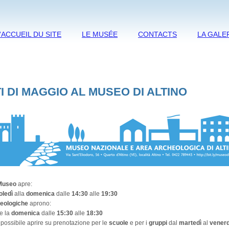
'ACCUEIL DU SITE
LE MUSÉE
CONTACTS
LA GALE
I DI MAGGIO AL MUSEO DI ALTINO
Museo
apre:
ledì
alla
domenica
dalle
14:30
alle
19:30
heologiche
aprono:
e la
domenica
dalle
15:30
alle
18:30
possibile aprire su prenotazione per le
scuole
e per i
gruppi
dal
martedì
al
venerd