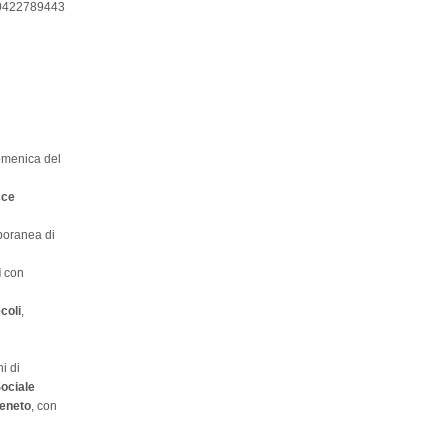
lo 0422789443
omenica del
cce
poranea di
i
con
coli
,
i di
ociale
eneto
, con