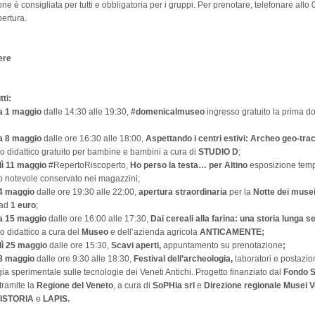
ne è consigliata per tutti e obbligatoria per i gruppi. Per prenotare, telefonare al
pertura.
ere
tti:
a 1 maggio
dalle 14:30 alle 19:30,
#domenicalmuseo
ingresso gratuito la prima d
a 8 maggio
dalle ore 16:30 alle 18:00,
Aspettando i centri estivi: Archeo geo-tra
io didattico gratuito per bambine e bambini a cura di
STUDIO D
;
ì 11 maggio
#RepertoRiscoperto,
Ho perso la testa… per Altino
esposizione tem
o notevole conservato nei magazzini;
14 maggio
dalle ore 19:30 alle 22:00,
apertura straordinaria
per la
Notte dei muse
 ad
1 euro
;
a 15 maggio
dalle ore 16:00 alle 17:30,
Dai cereali alla farina: una storia lunga se
io didattico a cura del
Museo
e dell’azienda agricola
ANTICAMENTE;
ì 25 maggio
dalle ore 15:30,
Scavi aperti,
appuntamento su prenotazione
;
28 maggio
dalle ore 9:30 alle 18:30,
Festival dell’archeologia,
laboratori e postazion
ia sperimentale sulle tecnologie dei Veneti Antichi. Progetto finanziato dal
Fondo S
tramite la
Regione del Veneto
, a cura di
SoPHia srl
e
Direzione regionale Musei
V
ISTORIA
e
LAPIS.