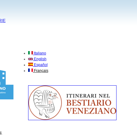
RIE
Italiano
English
Español
Français
ì
.