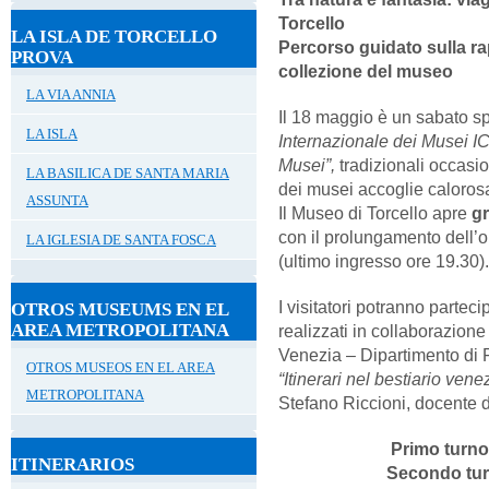
Torcello
LA ISLA DE TORCELLO
Percorso guidato sulla ra
PROVA
collezione del museo
LA VIA ANNIA
Il 18 maggio è un sabato sp
LA ISLA
Internazionale dei Musei 
Musei”,
tradizionali occasio
LA BASILICA DE SANTA MARIA
dei musei accoglie calorosa
ASSUNTA
Il Museo di Torcello apre
g
con il prolungamento dell’or
LA IGLESIA DE SANTA FOSCA
(ultimo ingresso ore 19.30)
I visitatori potranno partec
OTROS MUSEUMS EN EL
AREA METROPOLITANA
realizzati in collaborazione
Venezia – Dipartimento di Fi
OTROS MUSEOS EN EL AREA
“Itinerari nel bestiario ven
METROPOLITANA
Stefano Riccioni, docente d
Primo tur
ITINERARIOS
Secondo tu