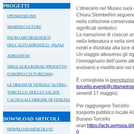
PROGETTI
L’itinerario nel Museo sarà 
Chiara Stombellini seguendo
OPENMUSEUMS
nella collezione conservata
SHARED-CULTURE
significati simbolici.
La narrazione di ciascun ani
PACRO ARCHEOLOGICO
nella letteratura e nella sim
DELL'ALTO ADRIATICO - PArJAd
nostri e illustrata alla luce 
Un viaggio attraverso gli o
ADRIAMUSE
l’immaginario dell’uomo at
SIMULACRA ROMAE (PROGETTO
evolversi e modificarsi nel
EUROPEO CULTURE2000)
È consigliata la
prenotazio
LE ORIGINI DI VENEZIA "ALTINO -
torcello.eventi@cittametropo
TORCELLO. DOLCI E SALATE.
venerdì 17 maggio).
L'ACQUA ALL'ORIGINE DI VENEZIA
Per raggiungere Torcello:
trasporto pubblico local
Burano-Torcello
DOWNLOAD ARTICOLI
orari
https://actv.avmspa.it/
DOWNLOAD ARTICOLI SU
0