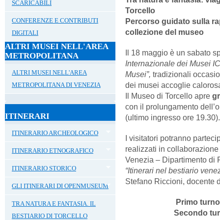
SCARICABILI
Torcello
Percorso guidato sulla ra
CONFERENZE E CONTRIBUTI
collezione del museo
DIGITALI
ALTRI MUSEI NELL'AREA
Il 18 maggio è un sabato sp
METROPOLITANA
Internazionale dei Musei 
ALTRI MUSEI NELL'AREA
Musei”,
tradizionali occasio
dei musei accoglie calorosa
METROPOLITANA DI VENEZIA
Il Museo di Torcello apre
g
con il prolungamento dell’or
ITINERARI
(ultimo ingresso ore 19.30)
ITINERARIO ARCHEOLOGICO
I visitatori potranno partec
realizzati in collaborazione
ITINERARIO ETNOGRAFICO
Venezia – Dipartimento di Fi
ITINERARIO STORICO
“Itinerari nel bestiario ven
Stefano Riccioni, docente d
GLI ITINERARI DI OPENMUSEUM
Primo tur
TRA NATURA E FANTASIA. IL
Secondo tu
BESTIARIO DI TORCELLO