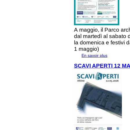
A
maggio
, il
Parco arch
dal
martedì
al
sabato
la
domenica e festivi
d
1 maggio)
En savoir plus
à propos de 
SCAVI APERTI 12 M