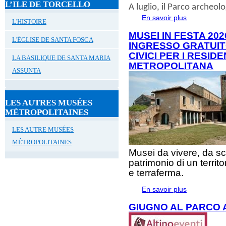
L’ILE DE TORCELLO
A
luglio
, il
Parco archeolog
En savoir plus
à propos de 
L'HISTOIRE
MUSEI IN FESTA 202
L'ÉGLISE DE SANTA FOSCA
INGRESSO GRATUIT
CIVICI PER I RESID
LA BASILIQUE DE SANTA MARIA
METROPOLITANA
ASSUNTA
LES AUTRES MUSÉES
MÉTROPOLITAINES
LES AUTRE MUSÉES
MÉTROPOLITAINES
Musei da vivere, da sc
patrimonio di un territ
e terraferma.
En savoir plus
à propos de Mu
gratuito alla r
GIUGNO AL PARCO 
Metropolitana