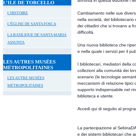
affronta in questa edizione i 
L’ILE DE TORCELLO
L'HISTOIRE
Cambiamento nelle sue diverse 
nella società, del bibliotecario
L'ÉGLISE DE SANTA FOSCA
dei cittadini che si trovano a
difficoltà.
LA BASILIQUE DE SANTA MARIA
ASSUNTA
Una nuova biblioteca che ripens
e nella quale i servizi per il pu
LES AUTRES MUSÉES
I bibliotecari, mediatori della
MÉTROPOLITAINES
collezioni alla comunità dei lo
scenario (le tecnologie semant
LES AUTRE MUSÉES
meccanismi di relazione tipici 
MÉTROPOLITAINES
supporto indispensabile nel ri
biblioteca e utente.
Accedi qui di seguito al progr
La partecipazione al SebinaDAY,
e dei sistemi bibliotecari ch