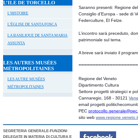
L’ILE DE TORCELLO
Saranno presenti: Regione del 
L'HISTOIRE
Consiglio d’Europa - sede di
Federculture, El Felze.
L'ÉGLISE DE SANTA FOSCA
L’incontro sarà preceduto, d
LA BASILIQUE DE SANTA MARIA
patrimoniale sul tema.
ASSUNTA
A breve sarà inviato il progra
LES AUTRES MUSÉES
**************************
************
MÉTROPOLITAINES
Regione del Veneto
LES AUTRE MUSÉES
Dipartimento Cultura
MÉTROPOLITAINES
Settore progetti strategici e po
Cannaregio, 168 - 30121
Vene
email progetti.politichecomuni
PEC
protocollo.generale@pec
sito web
www.regione.veneto.i
SEGRETERIA GENERALE-FUNZIONI
DELEGATE IN MATERIA DI CULTURA E