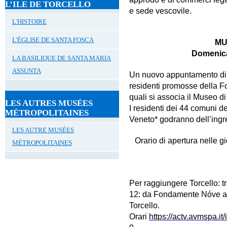
L’ILE DE TORCELLO
e sede vescovile.
L'HISTOIRE
L'ÉGLISE DE SANTA FOSCA
MU
Domenica
LA BASILIQUE DE SANTA MARIA
ASSUNTA
Un nuovo appuntamento di M
residenti promosse della F
quali si associa il Museo di
LES AUTRES MUSÉES
I residenti dei 44 comuni de
MÉTROPOLITAINES
Veneto* godranno dell’ingre
LES AUTRE MUSÉES
Orario di apertura nelle g
MÉTROPOLITAINES
Per raggiungere Torcello: 
12: da Fondamente Nóve a
Torcello.
Orari
https://actv.avmspa.it/