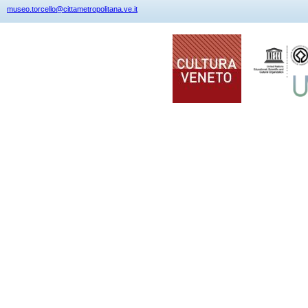
museo.torcello@cittametropolitana.ve.it