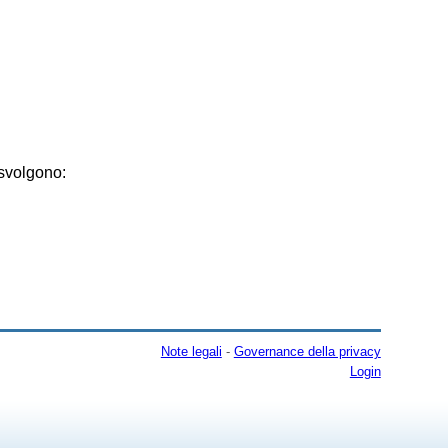
volgono:
Note legali
-
Governance della privacy
Login