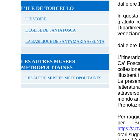
dalle ore 
L’ILE DE TORCELLO
In questa 
L'HISTOIRE
gratuito 
Dipartimen
L'ÉGLISE DE SANTA FOSCA
veneziano
LA BASILIQUE DE SANTA MARIA ASSUNTA
dalle ore 
L’itinerar
LES AUTRES MUSÉES
Ca’ Fosca
MÉTROPOLITAINES
collezio
illustrerà i
LES AUTRE MUSÉES MÉTROPOLITAINES
La presen
letteratu
attravers
mondo ani
Prenotazi
Per raggi
per B
https://ac
orari sugge