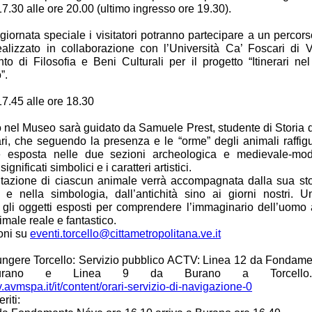
17.30 alle ore 20.00 (ultimo ingresso ore 19.30).
giornata speciale i visitatori potranno partecipare a un percor
realizzato in collaborazione con l’Università Ca’ Foscari di 
to di Filosofia e Beni Culturali per il progetto “Itinerari nel
”.
17.45 alle ore 18.30
io nel Museo sarà guidato da Samuele Prest, studente di Storia d
ri, che seguendo la presenza e le “orme” degli animali raffigu
ne esposta nelle due sezioni archeologica e medievale-mo
 significati simbolici e i caratteri artistici.
tazione di ciascun animale verrà accompagnata dalla sua stor
ra e nella simbologia, dall’antichità sino ai giorni nostri. U
o gli oggetti esposti per comprendere l’immaginario dell’uomo 
male reale e fantastico.
oni su
eventi.torcello@cittametropolitana.ve.it
ungere Torcello: Servizio pubblico ACTV: Linea 12 da Fondam
urano e Linea 9 da Burano a Torcello.
tv.avmspa.it/it/content/orari-servizio-di-navigazione-0
riti: