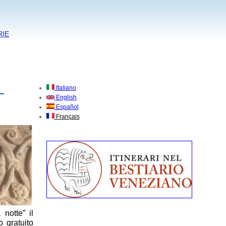
RIE
L
Italiano
English
Español
Français
notte” il
o gratuito