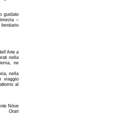
so guidato
Venezia –
 bestiario
ell’Arte a
rati nella
derna, ne
ia, nella
n viaggio
attorno al
ente Nóve
 Orari