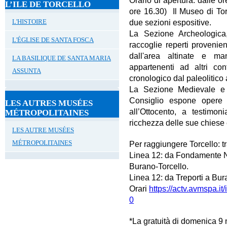
L’ILE DE TORCELLO
ore 16.30) Il Museo di Tor
L'HISTOIRE
due sezioni espositive.
La Sezione Archeologica, 
L'ÉGLISE DE SANTA FOSCA
raccoglie reperti provenie
dall'area altinate e man
LA BASILIQUE DE SANTA MARIA
appartenenti ad altri co
ASSUNTA
cronologico dal paleolitico 
La Sezione Medievale e 
Consiglio espone opere
LES AUTRES MUSÉES
all’Ottocento, a testimon
MÉTROPOLITAINES
ricchezza delle sue chiese
LES AUTRE MUSÉES
MÉTROPOLITAINES
Per raggiungere Torcello: 
Linea 12: da Fondamente N
Burano-Torcello.
Linea 12: da Treporti a Bu
Orari
https://actv.avmspa.it/
0
*La gratuità di domenica 9 