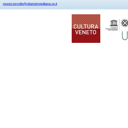
museo.torcello@cittametropolitana.ve.it