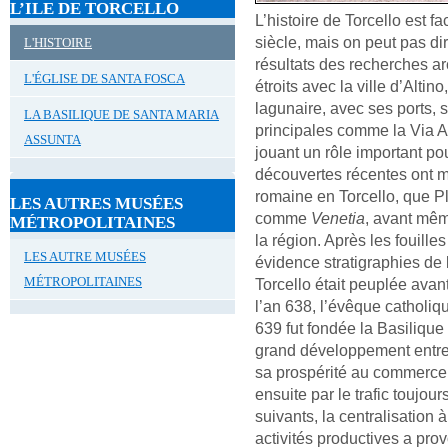
L’ILE DE TORCELLO
L’histoire de Torcello est fa
siècle, mais on peut pas di
L'HISTOIRE
résultats des recherches a
L'ÉGLISE DE SANTA FOSCA
étroits avec la ville d’Alti
lagunaire, avec ses ports, s
LA BASILIQUE DE SANTA MARIA
principales comme la Via A
ASSUNTA
jouant un rôle important p
découvertes récentes ont mi
romaine en Torcello, que P
LES AUTRES MUSÉES
comme
Venetia
, avant mêm
MÉTROPOLITAINES
la région. Après les fouill
LES AUTRE MUSÉES
évidence stratigraphies de
MÉTROPOLITAINES
Torcello était peuplée avant
l’an 638, l’évêque catholiqu
639 fut fondée la Basilique
grand développement entre 
sa prospérité au commerce,
ensuite par le trafic toujou
suivants, la centralisation 
activités productives a pro