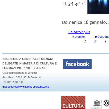
Domenica 18 gennaio
,
En savoir plus
à propos de
MUSEO
« premier
‹ précédent
PAGES
7
8
9
SEGRETERIA GENERALE-FUNZIONI
DELEGATE IN MATERIA DI CULTURA E
FORMAZIONE PROFESSIONALE
Città metropolitana di Venezia
San Marco 2662, 30124 Venezia
Tel. 041/2501780
museo.torcello@cittametropolitana.ve.it