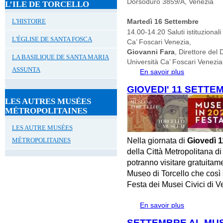
Dorsoduro 3859/A, Venezia
L’ILE DE TORCELLO
L'HISTOIRE
Martedì 16 Settembre
14.00-14.20 Saluti istituzional
L'ÉGLISE DE SANTA FOSCA
Ca’ Foscari Venezia,
Giovanni Fara
, Direttore del 
LA BASILIQUE DE SANTA MARIA
Università Ca’ Foscari Venezia
ASSUNTA
En savoir plus
à propos de
DI STORIA D
GIOVEDI' 11 SETTE
LES AUTRES MUSÉES
MÉTROPOLITAINES
LES AUTRE MUSÉES
Nella giornata di
Giovedì 1
MÉTROPOLITAINES
della Città Metropolitana d
potranno visitare gratuita
Museo di Torcello che così 
Festa dei Musei Civici di V
En savoir plus
à propos de 
SETTEMBRE AL MUS