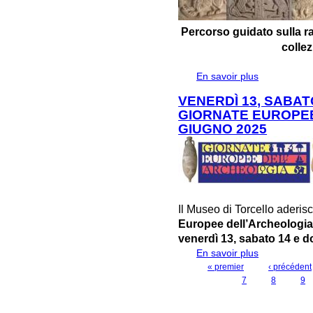
Percorso guidato sulla r
colle
En savoir plus
à propos de 
BESTIARIO D
VENERDÌ 13, SABAT
GIORNATE EUROPEE
GIUGNO 2025
Il Museo di Torcello aderi
Europee dell’Archeologi
venerdì 13, sabato 14 e 
En savoir plus
à propos de 
GIORNATE EU
« premier
‹ précédent
PAGES
7
8
9