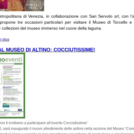
tropolitana di Venezia, in collaborazione con San Servolo srl, con l’a
ropone tre occasioni particolari per visitare il Museo di Torcello e
le collezioni del museo immerso nel cuore della laguna.
r plus
à propos de DOMENICA 16 MARZO : MUSEI IN FESTA AL MUSEO DI TORC
L MUSEO DI ALTINO: COCCIUTISSIME!
zo ti invitiamo a partecipare all’evento Cocciutissime!
0
, sarà inaugurato
il nuovo allestimento delle anfore nella sezione del Museo “Co