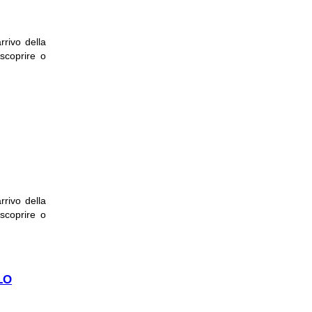
rrivo della
 scoprire o
NNA
rrivo della
 scoprire o
O
LO