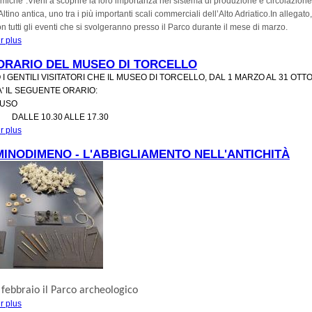
omiche”.
Vieni a scoprire la loro importanza nel sistema di produzione e circolazione
 Altino antica, uno tra i più importanti scali commerciali dell’Alto Adriatico.
In allegato,
n tutti gli eventi che si svolgeranno presso il Parco durante il mese di marzo.
r plus
à propos de MARZO AL MUSEO DI ALTINO: COCCIUTISSIME!
ORARIO DEL MUSEO DI TORCELLO
O I GENTILI VISITATORI CHE IL MUSEO DI TORCELLO, DAL 1 MARZO AL 31 OTT
 IL SEGUENTE ORARIO:
IUSO
DALLE 10.30 ALLE 17.30
r plus
à propos de NUOVO ORARIO DEL MUSEO DI TORCELLO
MINODIMENO - L'ABBIGLIAMENTO NELL'ANTICHITÀ
 febbraio
il Parco archeologico
r plus
à propos de #m'illuminodimeno - L'abbigliamento nell'antichità