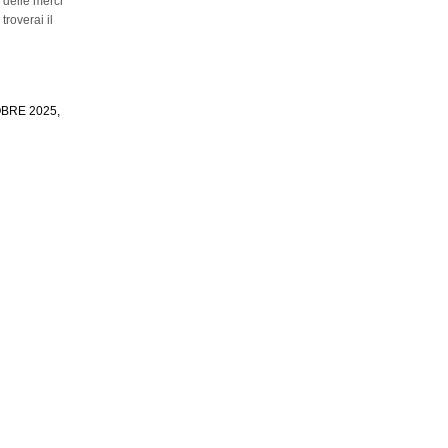
 delle merci
 troverai il
OBRE 2025,