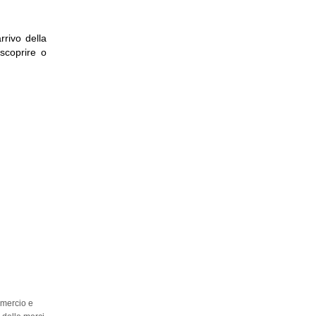
rrivo della
 scoprire o
ELLO
mmercio e