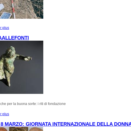
r plus
à propos de NOVITA', DOC?
AALLEFONTI
che per la buona sorte: i riti di fondazione
r plus
à propos de #PAROLAALLEFONTI
8 MARZO: GIORNATA INTERNAZIONALE DELLA DONN