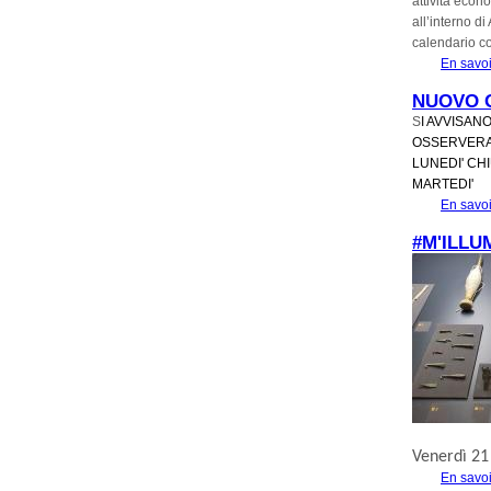
attività econ
all’interno di
calendario co
En savoi
NUOVO 
S
I AVVISAN
OSSERVERA'
LUNEDI' CH
MARTEDI' 
En savoi
#M'ILLU
Venerdì 21
En savoi