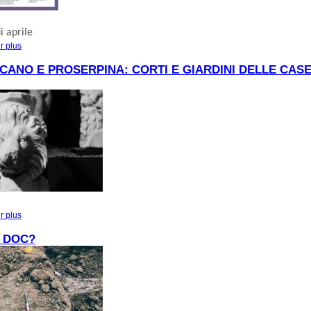
i aprile
r plus
à propos de APRILE AD ALTINO
CANO E PROSERPINA: CORTI E GIARDINI DELLE CASE
r plus
à propos de FRA VULCANO E PROSERPINA: CORTI E GIARDINI DELLE CA
ALTINO
, DOC?