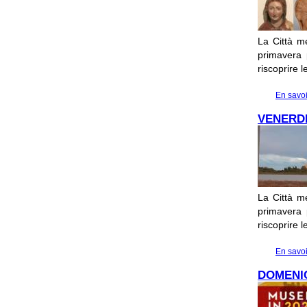
La Città me
primavera p
riscoprire 
En savoi
VENERDI
La Città me
primavera p
riscoprire 
En savoi
DOMENIC