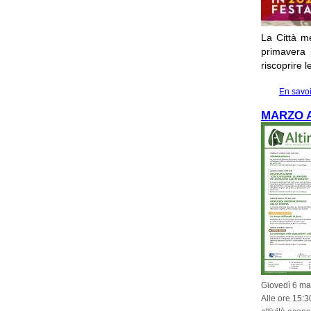
La Città me
primavera p
riscoprire 
En savoi
MARZO A
Giovedì 6 mar
Alle ore 15:3