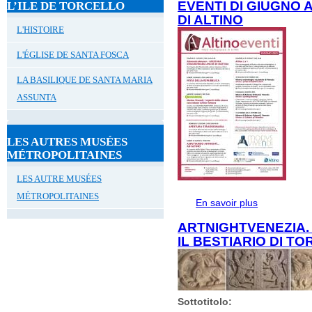
EVENTI DI GIUGNO
L’ILE DE TORCELLO
STORIA A DU
DI ALTINO
L'HISTOIRE
L'ÉGLISE DE SANTA FOSCA
LA BASILIQUE DE SANTA MARIA
ASSUNTA
LES AUTRES MUSÉES
MÉTROPOLITAINES
LES AUTRE MUSÉES
MÉTROPOLITAINES
En savoir plus
à propos de
DI ALTINO
ARTNIGHTVENEZIA.
IL BESTIARIO DI T
Sottotitolo: