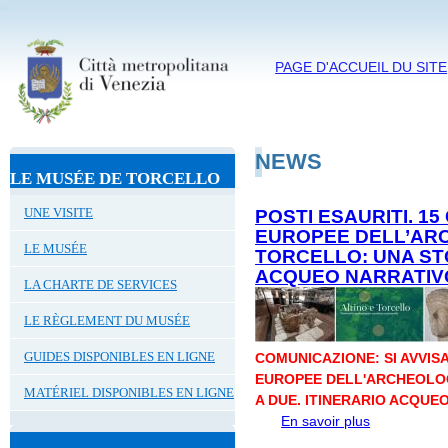
PAGE D'ACCUEIL DU SITE
NEWS
LE MUSÉE DE TORCELLO
UNE VISITE
POSTI ESAURITI. 1
EUROPEE DELL’ARC
LE MUSÉE
TORCELLO: UNA STO
ACQUEO NARRATIV
LA CHARTE DE SERVICES
LE RÈGLEMENT DU MUSÉE
GUIDES DISPONIBLES EN LIGNE
COMUNICAZIONE: SI AVVISA
EUROPEE DELL'ARCHEOLOG
MATÉRIEL DISPONIBLES EN LIGNE
A DUE. ITINERARIO ACQUE
En savoir plus
à propos de 
EUROPEE DE