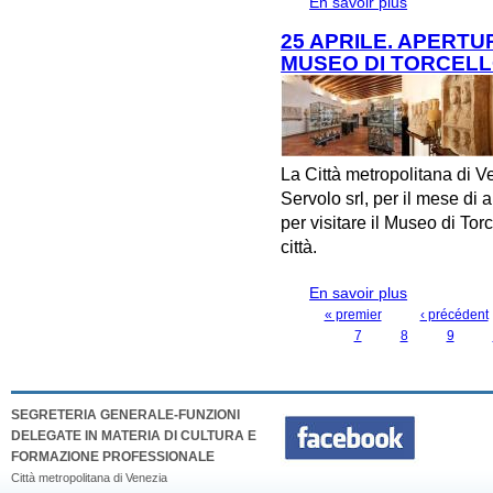
En savoir plus
à propos de
DI PASQUETT
25 APRILE. APERT
MUSEO DI TORCEL
La Città metropolitana di V
Servolo srl, per il mese di 
per visitare il Museo di Torc
città.
En savoir plus
à propos de
MUSEO DI T
« premier
‹ précédent
PAGES
7
8
9
SEGRETERIA GENERALE-FUNZIONI
DELEGATE IN MATERIA DI CULTURA E
FORMAZIONE PROFESSIONALE
Città metropolitana di Venezia