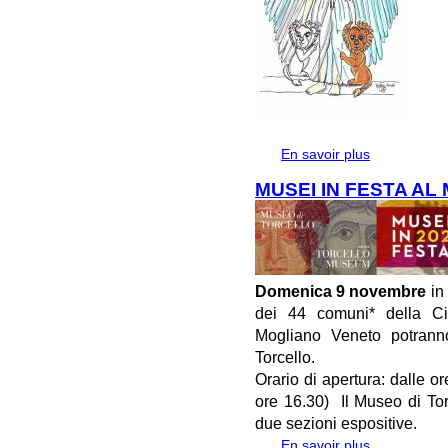
En savoir plus
à propos de
SIGNORA DEG
MUSEI IN FESTA AL
Domenica 9 novembre
in 
dei 44 comuni* della Ci
Mogliano Veneto potranno
Torcello.
Orario di apertura: dalle o
ore 16.30) Il Museo di Tor
due sezioni espositive.
En savoir plus
à propos de