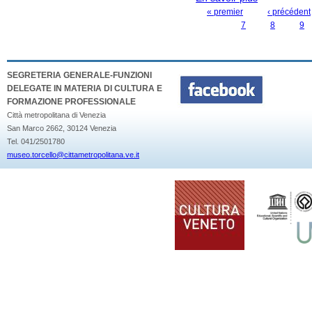
« premier
‹ précédent
PAGES
7
8
9
SEGRETERIA GENERALE-FUNZIONI
DELEGATE IN MATERIA DI CULTURA E
FORMAZIONE PROFESSIONALE
Città metropolitana di Venezia
San Marco 2662, 30124 Venezia
Tel. 041/2501780
museo.torcello@cittametropolitana.ve.it