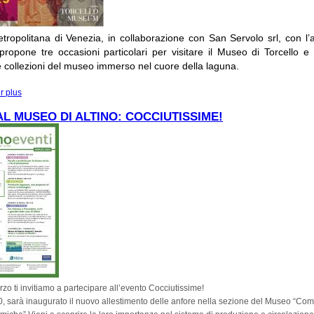
tropolitana di Venezia, in collaborazione con San Servolo srl, con l’a
ropone tre occasioni particolari per visitare il Museo di Torcello e
le collezioni del museo immerso nel cuore della laguna.
r plus
à propos de DOMENICA 16 MARZO : MUSEI IN FESTA AL MUSEO DI TORC
L MUSEO DI ALTINO: COCCIUTISSIME!
zo ti invitiamo a partecipare all’evento Cocciutissime!
0
, sarà inaugurato
il nuovo allestimento delle anfore nella sezione del Museo “Co