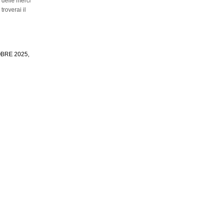
 delle merci
 troverai il
OBRE 2025,