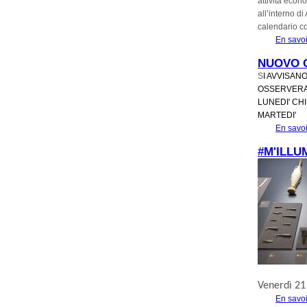
attività econ
all’interno di
calendario co
En savoi
NUOVO 
S
I AVVISAN
OSSERVERA'
LUNEDI' CH
MARTEDI' 
En savoi
#M'ILLU
Venerdì 21
En savoi