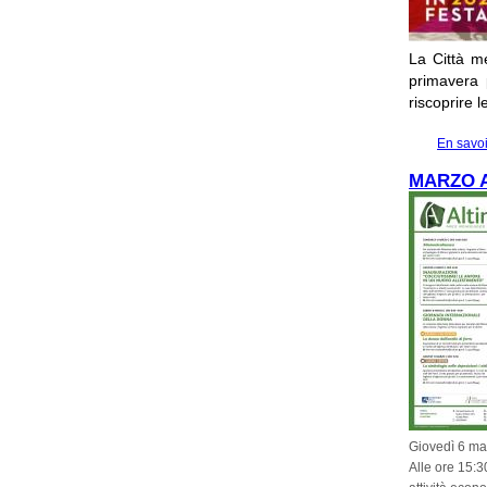
La Città me
primavera p
riscoprire 
En savoi
MARZO A
Giovedì 6 mar
Alle ore 15:3