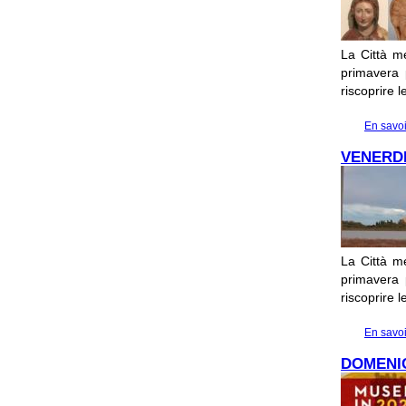
La Città me
primavera p
riscoprire 
En savoi
VENERDI
La Città me
primavera p
riscoprire 
En savoi
DOMENIC