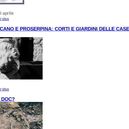
i aprile
r plus
à propos de APRILE AD ALTINO
CANO E PROSERPINA: CORTI E GIARDINI DELLE CASE
r plus
à propos de FRA VULCANO E PROSERPINA: CORTI E GIARDINI DELLE CA
ALTINO
, DOC?