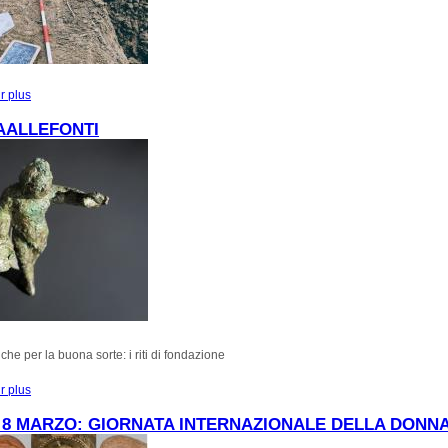
r plus
à propos de NOVITA', DOC?
AALLEFONTI
che per la buona sorte: i riti di fondazione
r plus
à propos de #PAROLAALLEFONTI
8 MARZO: GIORNATA INTERNAZIONALE DELLA DONN