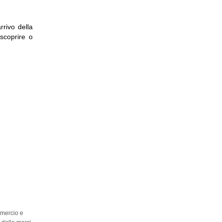
rrivo della
 scoprire o
ELLO
mmercio e