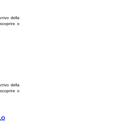
rrivo della
 scoprire o
NNA
rrivo della
 scoprire o
O
LO