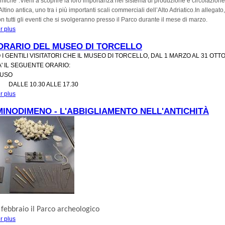
omiche”.
Vieni a scoprire la loro importanza nel sistema di produzione e circolazione
 Altino antica, uno tra i più importanti scali commerciali dell’Alto Adriatico.
In allegato,
n tutti gli eventi che si svolgeranno presso il Parco durante il mese di marzo.
r plus
à propos de MARZO AL MUSEO DI ALTINO: COCCIUTISSIME!
ORARIO DEL MUSEO DI TORCELLO
O I GENTILI VISITATORI CHE IL MUSEO DI TORCELLO, DAL 1 MARZO AL 31 OTT
 IL SEGUENTE ORARIO:
IUSO
DALLE 10.30 ALLE 17.30
r plus
à propos de NUOVO ORARIO DEL MUSEO DI TORCELLO
MINODIMENO - L'ABBIGLIAMENTO NELL'ANTICHITÀ
 febbraio
il Parco archeologico
r plus
à propos de #m'illuminodimeno - L'abbigliamento nell'antichità