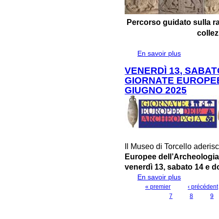
Percorso guidato sulla r
colle
En savoir plus
à propos de 
BESTIARIO D
VENERDÌ 13, SABAT
GIORNATE EUROPEE
GIUGNO 2025
Il Museo di Torcello aderi
Europee dell’Archeologi
venerdì 13, sabato 14 e 
En savoir plus
à propos de 
GIORNATE EU
« premier
‹ précédent
PAGES
7
8
9