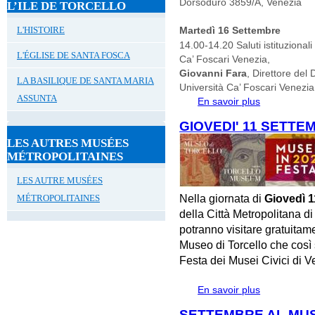
Dorsoduro 3859/A, Venezia
L’ILE DE TORCELLO
L'HISTOIRE
Martedì 16 Settembre
14.00-14.20 Saluti istituzional
L'ÉGLISE DE SANTA FOSCA
Ca’ Foscari Venezia,
Giovanni Fara
, Direttore del 
LA BASILIQUE DE SANTA MARIA
Università Ca’ Foscari Venezia
ASSUNTA
En savoir plus
à propos de
DI STORIA D
GIOVEDI' 11 SETTE
LES AUTRES MUSÉES
MÉTROPOLITAINES
LES AUTRE MUSÉES
Nella giornata di
Giovedì 1
MÉTROPOLITAINES
della Città Metropolitana d
potranno visitare gratuita
Museo di Torcello che così 
Festa dei Musei Civici di V
En savoir plus
à propos de 
SETTEMBRE AL MUS