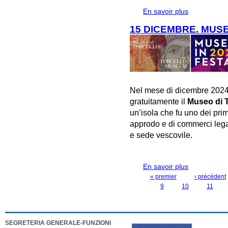
En savoir plus
à propos de
15 DICEMBRE. MUSE
Nel mese di dicembre 2024
gratuitamente il
Museo di T
un’isola che fu uno dei prim
approdo e di commerci legata
e sede vescovile.
En savoir plus
à propos de 
« premier
‹ précédent
PAGES
9
10
11
SEGRETERIA GENERALE-FUNZIONI