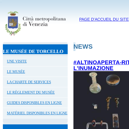
PAGE D'ACCUEIL DU SITE
NEWS
LE MUSÉE DE TORCELLO
UNE VISITE
#ALTINOAPERTA-RI
L'INUMAZIONE
LE MUSÉE
LA CHARTE DE SERVICES
LE RÈGLEMENT DU MUSÉE
GUIDES DISPONIBLES EN LIGNE
MATÉRIEL DISPONIBLES EN LIGNE