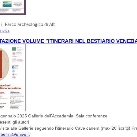
, il
Parco archeologico di Alt
r plus
à propos de FEBBRAIO AD ALTINO
AZIONE VOLUME "ITINERARI NEL BESTIARIO VENEZI
 gennaio 2025 Gallerie dell’Accademia, Sala conferenze
senti gli autori
isita alle Gallerie seguendo l’itinerario Cave canem (max 20 iscritti) Pr
bellini@unive.it