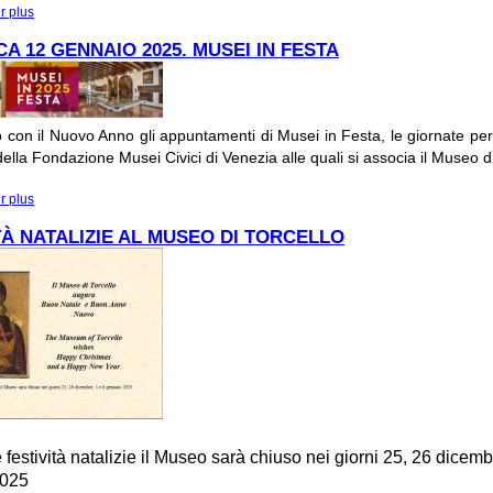
r plus
à propos de Presentazione volume "Itinerari nel bestiario veneziano"
A 12 GENNAIO 2025. MUSEI IN FESTA
con il Nuovo Anno gli appuntamenti di Musei in Festa, le giornate per 
lla Fondazione Musei Civici di Venezia alle quali si associa il Museo di
r plus
à propos de DOMENICA 12 GENNAIO 2025. MUSEI IN FESTA
TÀ NATALIZIE AL MUSEO DI TORCELLO
 festività natalizie il Museo sarà chiuso nei giorni 25, 26 dicemb
2025