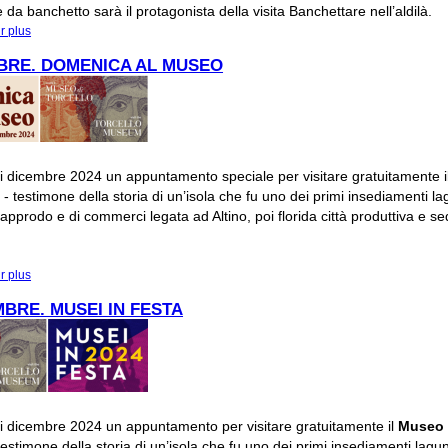
e da banchetto sarà il protagonista della visita
Banchettare nell’aldilà
.
r plus
à propos de #Altinoaperta: Banchettare nell'aldilà
BRE. DOMENICA AL MUSEO
i dicembre 2024 un appuntamento speciale per visitare gratuitamente i
o
- testimone della storia di un’isola che fu uno dei primi insediamenti la
i approdo e di commerci legata ad Altino, poi florida città produttiva e s
r plus
à propos de 1 DICEMBRE. DOMENICA AL MUSEO
MBRE. MUSEI IN FESTA
i dicembre 2024 un appuntamento per visitare gratuitamente il
Museo 
testimone della storia di un’isola che fu uno dei primi insediamenti lagun