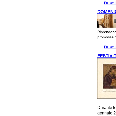
En savoi
DOMENIC
Riprendono 
promosse de
En savoi
FESTIVI
Durante le
gennaio 