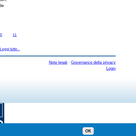
ede
10
11
Leggi tutto...
Note legali
-
Governance della privacy
Login
OK