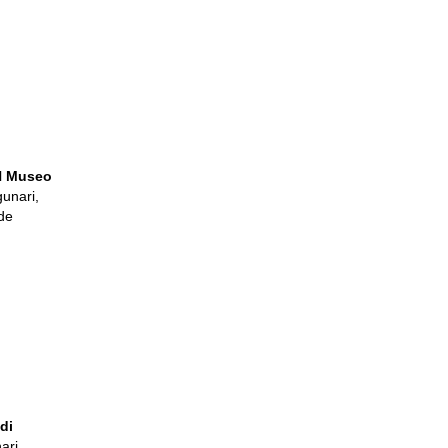
l
Museo
gunari,
ede
di
ari,