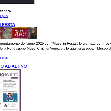
 febbra
r plus
à propos de #Altinoaperta-Rituali funerari: L'inumazione
N FESTA
untamento dell’anno 2025 con “Musei in Festa”, le giornate per i resi
lla Fondazione Musei Civici di Venezia alle quali si associa il Museo di
r plus
à propos de MUSEI IN FESTA
O AD ALTINO