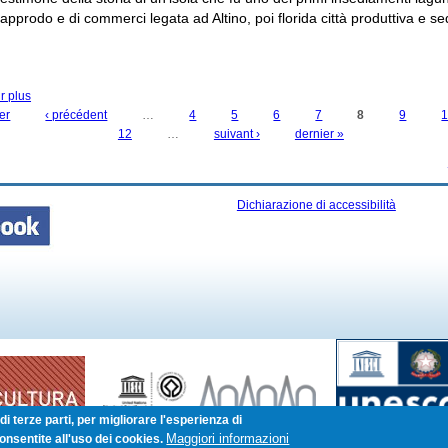
i approdo e di commerci legata ad Altino, poi florida città produttiva e s
r plus
à propos de 15 DICEMBRE. MUSEI IN FESTA
er
‹ précédent
…
4
5
6
7
8
9
12
…
suivant ›
dernier »
Dichiarazione di accessibilità
i terze parti, per migliorare l'esperienza di
Maggiori informazioni
onsentite all'uso dei cookies.