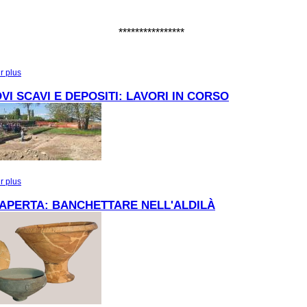
****************
r plus
à propos de Festività natalizie al Museo di Torcello
VI SCAVI E DEPOSITI: LAVORI IN CORSO
r plus
à propos de TRA NUOVI SCAVI E DEPOSITI: LAVORI IN CORSO
APERTA: BANCHETTARE NELL'ALDILÀ