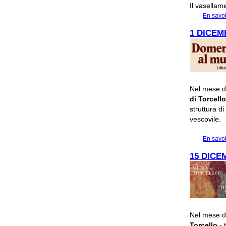
Il vasellam
En savoi
1 DICEM
Nel mese d
di Torcell
struttura d
vescovile.
En savoi
15 DICE
Nel mese d
Torcello
- 