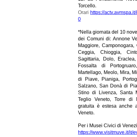
Torcello.
Orari
https://actv.avmspa.it/
0
*Nella giornata del 10 novem
dei Comuni di: Annone V
Maggiore, Camponogara, Ca
Ceggia, Chioggia, Cin
Sagittaria, Dolo, Eraclea
Fossalta di Portogruar
Martellago, Meolo, Mira, M
di Piave, Pianiga, Portog
Salzano, San Donà di Pia
Stino di Livenza, Santa 
Teglio Veneto, Torre di 
gratuita è estesa anche 
Veneto.
Per i Musei Civici di Venez
https://www.visitmuve.it/it/e