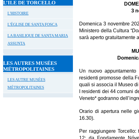
L’ILE DE TORCELLO
DOME
3 
L'HISTOIRE
Domenica 3 novembre 2024,
L'ÉGLISE DE SANTA FOSCA
Ministero della Cultura
“Do
LA BASILIQUE DE SANTA MARIA
sarà aperto gratuitamente a tu
ASSUNTA
MU
Domenica
LES AUTRES MUSÉES
MÉTROPOLITAINES
Un nuovo appuntamento di
residenti promosse della F
LES AUTRE MUSÉES
quali si associa il Museo di
MÉTROPOLITAINES
I residenti dei 44 comuni de
Veneto* godranno dell’ingre
Orario di apertura nelle g
16.30).
Per raggiungere Torcello:
12: da Fondamente Nóv