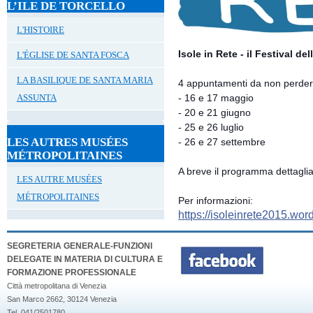
L’ILE DE TORCELLO
L'HISTOIRE
Isole in Rete - il Festival de
L'ÉGLISE DE SANTA FOSCA
LA BASILIQUE DE SANTA MARIA
4 appuntamenti da non perdere
ASSUNTA
- 16 e 17 maggio
- 20 e 21 giugno
- 25 e 26 luglio
LES AUTRES MUSÉES
- 26 e 27 settembre
MÉTROPOLITAINES
A breve il programma dettaglia
LES AUTRE MUSÉES
MÉTROPOLITAINES
Per informazioni:
https://
isoleinrete2015.wor
SEGRETERIA GENERALE-FUNZIONI
DELEGATE IN MATERIA DI CULTURA E
FORMAZIONE PROFESSIONALE
Città metropolitana di Venezia
San Marco 2662, 30124 Venezia
Tel. 041/2501780