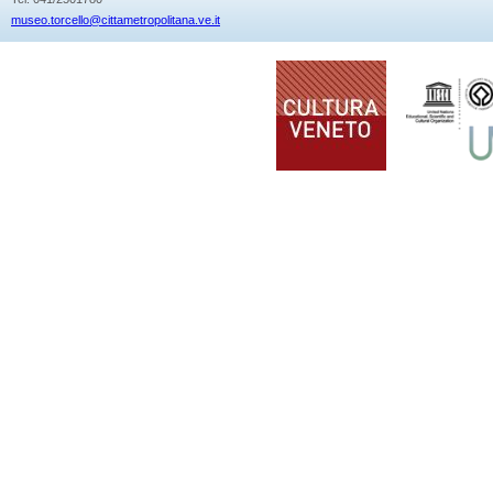
museo.torcello@cittametropolitana.ve.it