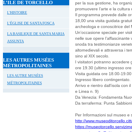
L’ILE DE TORCELLO
per la sua gestione, ha organi
promuovere l’arte e la cultura d
L'HISTOIRE
Il programma prevede dalle ore
18,00 una visita guidata gratui
L'ÉGLISE DE SANTA FOSCA
archeologa e conoscitrice del M
Un’occasione speciale per visit
LA BASILIQUE DE SANTA MARIA
nelle sue opere l’affascinante 
ASSUNTA
snoda tra testimonianze venet
altomedievali e attraversa i te
sino al XIX secolo.
LES AUTRES MUSÉES
I visitatori potranno accedere
MÉTROPOLITAINES
ore 19.30 (ultimo ingresso ore
Visita guidata ore 18.00-19.00
LES AUTRE MUSÉES
Ingresso libero contingentato.
MÉTROPOLITAINES
Arrivo e rientro dall’isola con 
e Linea n. 9)
Da Venezia: Fondamenta Nuove
Da terraferma: Punta Sabbioni 
Per Informazioni sul museo e su
http://www.museoditorcello.citt
https://museotorcello.servizimet