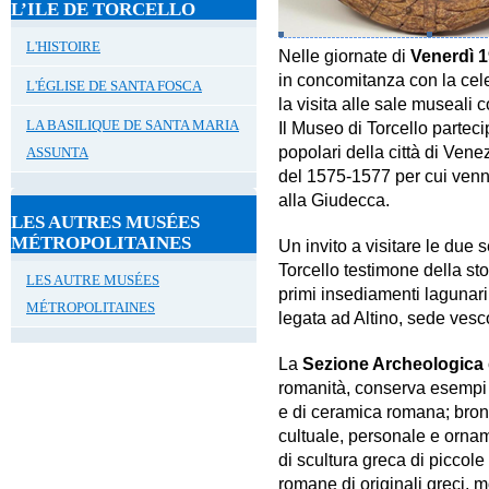
L’ILE DE TORCELLO
L'HISTOIRE
Nelle giornate di
Venerdì 1
in concomitanza con la cel
L'ÉGLISE DE SANTA FOSCA
la visita alle sale museali co
LA BASILIQUE DE SANTA MARIA
Il Museo di Torcello partec
popolari della città di Ven
ASSUNTA
del 1575-1577 per cui venn
alla Giudecca.
LES AUTRES MUSÉES
MÉTROPOLITAINES
Un invito a visitare le due 
Torcello testimone della sto
LES AUTRE MUSÉES
primi insediamenti lagunari
MÉTROPOLITAINES
legata ad Altino, sede vescov
La
Sezione Archeologica
romanità, conserva esempi d
e di ceramica romana; bronz
cultuale, personale e orna
di scultura greca di piccole
romane di originali greci, mo