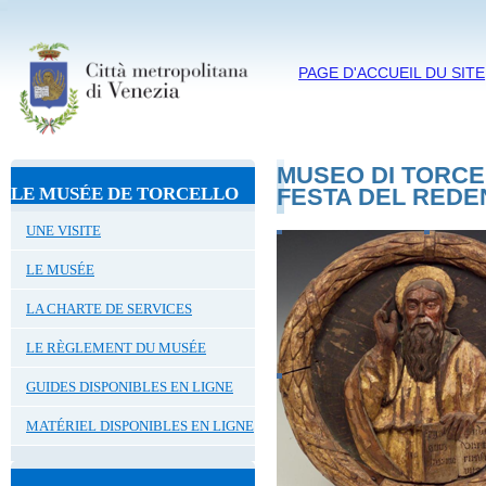
PAGE D'ACCUEIL DU SITE
MUSEO DI TORCE
LE MUSÉE DE TORCELLO
FESTA DEL REDEN
UNE VISITE
LE MUSÉE
LA CHARTE DE SERVICES
LE RÈGLEMENT DU MUSÉE
GUIDES DISPONIBLES EN LIGNE
MATÉRIEL DISPONIBLES EN LIGNE