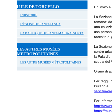
L’ILE DE TORCELLO
Un invito a 
L'HISTOIRE
La Sezione
romana: dai
L'ÉGLISE DE SANTA FOSCA
una collezio
uso persona
LA BASILIQUE DE SANTA MARIA ASSUNTA
raccolta di
La Sezione 
LES AUTRES MUSÉES
centro urba
MÉTROPOLITAINES
la Pala d’or
scuola del
LES AUTRE MUSÉES MÉTROPOLITAINES
Orario di a
Per raggiu
Burano e L
servizio-di
Per Informa
http://www.
https://muse