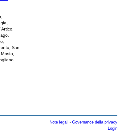
a,
gia,
Artico,
lago,
ro,
mento, San
i Mosto,
ogliano
Note legali
-
Governance della privacy
Login