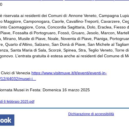
80
 è riservata ai residenti dei Comuni di: Annone Veneto, Campagna Lupi
 Maggiore, Camponogara, Caorle, Cavallino-Treporti, Cavarzere, Ceg
into Caomaggiore, Cona, Concordia Sagittaria, Dolo, Eraclea, Fiesso d’
 Piave, Fossalta di Portogruaro, Fossò, Gruaro, Jesolo, Marcon, Martel
, Mirano, Musile di Piave, Noale, Noventa di Piave, Pianiga, Portogrua
e, Quarto d’Altino, Salzano, San Donà di Piave, San Michele al Taglia
venza, Santa Maria di Sala, Scorzè, Spinea, Stra, Teglio Veneto, Torre d
gonovo. L’entrata gratuita è estesa anche ai residenti del Comune di M
 Civici di Venezia
https://www.visitmuve.it/it/eventi/eventi-in-
/12/44032/musei-i...
iornata Musei in Festa: Domenica 16 marzo 2025
edì 6 febbraio 2025.pdf
Dichiarazione di accessibilità