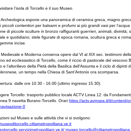
visitare l’isola di Torcello e il suo Museo.
 Archeologica espone una panoramica di ceramica greca, magno grec
 piccoli contenitori per balsami e profumi ai più grandi vasi per l’acqua e
ne di piccole sculture in bronzo raffiguranti guerrieri, animali, divinità; o
le e quotidiano; stele figurate di epoca romana, scultura greca e rom
 gemme incise.
Medievale e Moderna conserva opere dal VI al XIX sec. testimoni della 
no ed ecclesiastico di Torcello, come il riccio di pastorale del vescovo 
o e l’altorilievo della Pietà della Basilica dell’Assunta e il ciclo di dipinti d
 Veronese, un tempo nella Chiesa di Sant’Antonio ora scomparsa.
pertura: dalle ore 10.30 - 16.00 (ultimo ingresso 15.30).
ngere Torcello: trasporto pubblico locale ACTV Linea 12: da Fondamen
inea 9 navetta Burano-Torcello. Orari
https://actv.avmspa.it/it/content/or
-navigazione-0
zioni sul Museo e sulle attività che vi si svolgono:
museoditorcello.cittametropolitana.ve.it
otorcello.servizimetropolitani.ve.it/
museo.torcello@cittametropolitana.