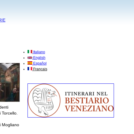
RIE
Italiano
English
Español
Français
denti
 Torcello.
di Mogliano