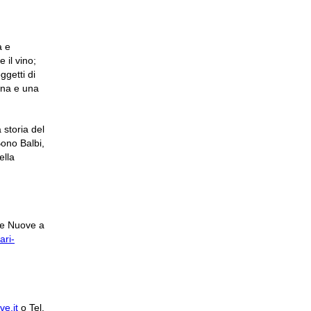
a e
 il vino;
ggetti di
ana e una
storia del
Bono Balbi,
ella
te Nuove a
ari-
ve.it
o Tel.