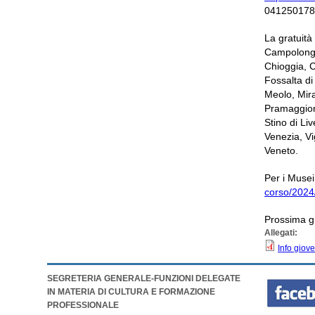
04125017
La gratuità
Campolongo
Chioggia, C
Fossalta di
Meolo, Mira
Pramaggior
Stino di Li
Venezia, Vi
Veneto.
Per i Musei
corso/2024
Prossima g
Allegati:
Info giov
SEGRETERIA GENERALE-FUNZIONI DELEGATE
IN MATERIA DI CULTURA E FORMAZIONE
PROFESSIONALE