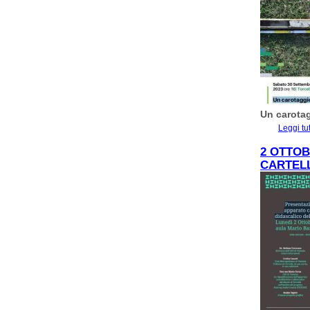
Un carotag
Leggi tu
2 OTTO
CARTELL