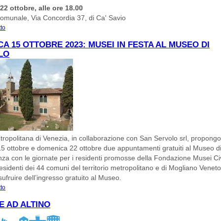
2 ottobre, alle ore 18.00
comunale, Via Concordia 37, di Ca' Savio
tto
su ASPETTANDO GLI SCAVI
A 15 OTTOBRE 2023: MUSEI IN FESTA AL MUSEO DI
LO
tropolitana di Venezia, in collaborazione con San Servolo srl, propong
 ottobre e domenica 22 ottobre due appuntamenti gratuiti al Museo di 
nza con le giornate per i residenti promosse della Fondazione Musei Civ
residenti dei 44 comuni del territorio metropolitano e di Mogliano Veneto
ufruire dell’ingresso gratuito al Museo.
tto
su Domenica 15 ottobre 2023: Musei in festa al Museo di Torcello
 AD ALTINO