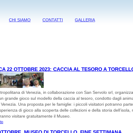
CHI SIAMO
CONTATTI
GALLERIA
A 22 OTTOBRE 2023: CACCIA AL TESORO A TORCELL
tropolitana di Venezia, in collaborazione con San Servolo srl, organizz
 un grande gioco sul modello della caccia al tesoro, condotto dagli anima
 Venezia. Una proposta per le famiglie: i piccoli visitatori potranno part
perienza di gioco alla scoperta delle collezioni e della storia dell’isola,
tranno visitare gratuitamente il Museo.
tto
su Domenica 22 ottobre 2023: Caccia al tesoro a Torcello!
 OTTOBRE. MUSEO DI TORCELLO. FINE SETTIMANA