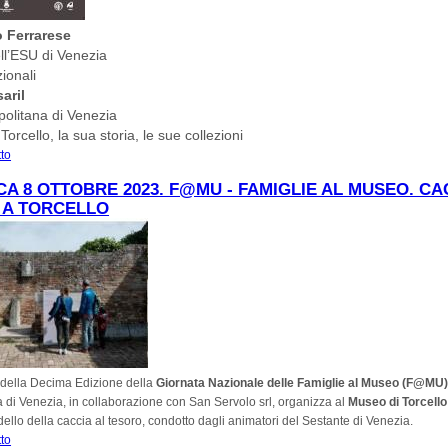
o Ferrarese
ell’ESU di Venezia
zionali
aril
politana di Venezia
Torcello, la sua storia, le sue collezioni
tto
su 2 Ottobre. Presentazione del nuovo apparato cartellonistico e didascalico del
Torcello
A 8 OTTOBRE 2023. F@MU - FAMIGLIE AL MUSEO. CA
 A TORCELLO
 della Decima Edizione della
Giornata Nazionale delle Famiglie al Museo (F@MU
 di Venezia, in collaborazione con San Servolo srl, organizza al
Museo di Torcello
ello della caccia al tesoro, condotto dagli animatori del Sestante di Venezia.
tto
su Domenica 8 ottobre 2023. F@MU - Famiglie al museo. Caccia al Tesoro a Tor