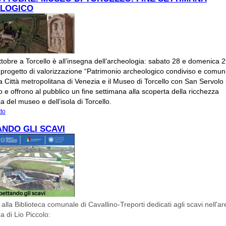
LOGICO
ottobre a Torcello è all’insegna dell’archeologia: sabato 28 e domenica 2
 progetto di valorizzazione “Patrimonio archeologico condiviso e comunit
la Città metropolitana di Venezia e il Museo di Torcello con San Servolo s.
e offrono al pubblico un fine settimana alla scoperta della ricchezza
a del museo e dell’isola di Torcello.
tto
su 28 E 29 OTTOBRE. MUSEO DI TORCELLO. FINE SETTIMANA ARCHEOLOG
NDO GLI SCAVI
 alla Biblioteca comunale di Cavallino-Treporti dedicati agli scavi nell'a
a di Lio Piccolo: