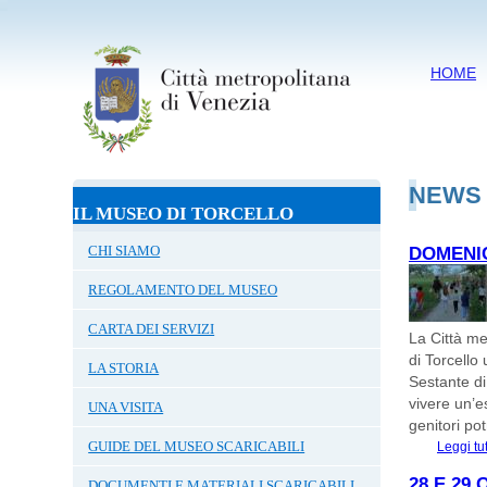
HOME
NEWS
IL MUSEO DI TORCELLO
CHI SIAMO
DOMENIC
REGOLAMENTO DEL MUSEO
CARTA DEI SERVIZI
La Città me
di Torcello
LA STORIA
Sestante di
vivere un’es
UNA VISITA
genitori po
GUIDE DEL MUSEO SCARICABILI
Leggi tu
28 E 29
DOCUMENTI E MATERIALI SCARICABILI