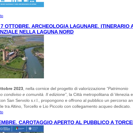
tto
su OTTOBRE AD ALTINO
7 OTTOBRE. ARCHEOLOGIA LAGUNARE. ITINERARIO
ENZIALE NELLA LAGUNA NORD
ttobre 2023
, nella cornice del progetto di valorizzazione
“Patrimonio
o condiviso e comunità. II edizione”
, la Città metropolitana di Venezia 
 con San Servolo s.r.l., propongono e offrono al pubblico un percorso a
le tra Altino, Torcello e Lio Piccolo con collegamento acqueo dedicato.
tto
su SABATO 7 OTTOBRE. ARCHEOLOGIA LAGUNARE. ITINERARIO ACQUEO
ESPERIENZIALE NELLA LAGUNA NORD
EMBRE. CAROTAGGIO APERTO AL PUBBLICO A TORC