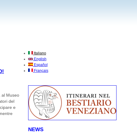
Italiano
English
Español
O!
Français
a al Museo
tori del
ecipare e
 mentre
NEWS