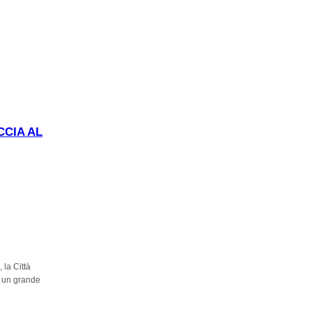
 Museo di
CCIA AL
)
, la Città
un grande
cello