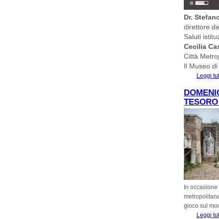
Dr. Stefan
direttore d
Saluti istitu
Cecilia Cas
Città Metro
Il Museo di 
Leggi tu
DOMENIC
TESORO
In occasione
metropolitana
gioco sul mod
Leggi tu