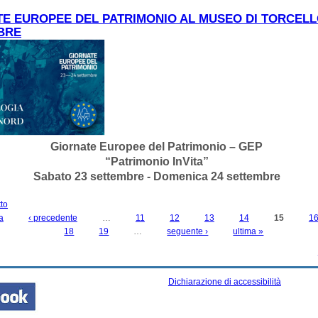
E EUROPEE DEL PATRIMONIO AL MUSEO DI TORCELLO
BRE
Giornate Europee del Patrimonio – GEP
“Patrimonio InVita”
Sabato 23 settembre - Domenica 24 settembre
tto
su GIORNATE EUROPEE DEL PATRIMONIO AL MUSEO DI TORCELLO. 23-24
a
SETTEMBRE
‹ precedente
…
11
12
13
14
15
1
18
19
…
seguente ›
ultima »
Dichiarazione di accessibilità