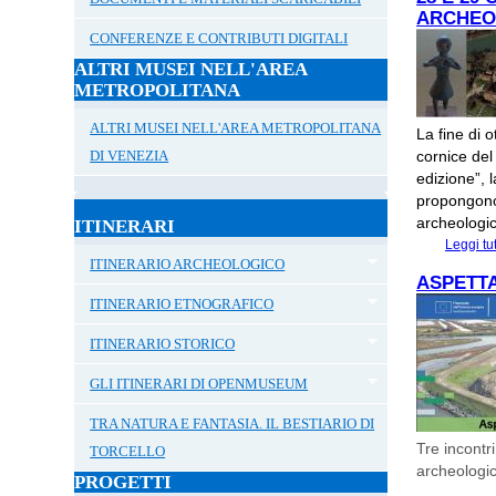
ARCHEO
CONFERENZE E CONTRIBUTI DIGITALI
ALTRI MUSEI NELL'AREA
METROPOLITANA
ALTRI MUSEI NELL'AREA METROPOLITANA
La fine di 
DI VENEZIA
cornice del
edizione”, 
propongono 
archeologic
ITINERARI
Leggi tu
ITINERARIO ARCHEOLOGICO
ASPETTA
ITINERARIO ETNOGRAFICO
ITINERARIO STORICO
GLI ITINERARI DI OPENMUSEUM
TRA NATURA E FANTASIA. IL BESTIARIO DI
Tre incontri
TORCELLO
archeologic
PROGETTI