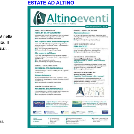
ESTATE AD ALTINO
9 nella
à. II
r.l.,
ICO
rea