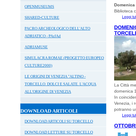
Domenica 2
OPENMUSEUMS
Biblioteca 
Leggi tu
SHARED-CULTURE
DOMENIC
PACRO ARCHEOLOGICO DELL'ALTO
TORCEL
ADRIATICO - PArJAd
ADRIAMUSE
SIMULACRA ROMAE (PROGETTO EUROPEO
CULTURE2000)
LE ORIGINI DI VENEZIA "ALTINO -
TORCELLO. DOLCI E SALATE. L'ACQUA
La Città me
domenica 15
ALL'ORIGINE DI VENEZIA
In coincide
Venezia, i 
potranno us
DOWNLOAD ARTICOLI
Leggi tu
DOWNLOAD ARTICOLI SU TORCELLO
OTTOBRE
DOWNLOAD LETTURE SU TORCELLO