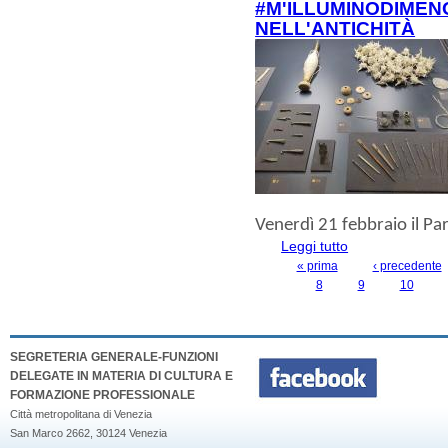
#M'ILLUMINODIMEN
NELL'ANTICHITÀ
Venerdì 21 febbraio
il P
Leggi tutto
su #m'illuminodime
« prima
‹ precedente
PAGINE
8
9
10
SEGRETERIA GENERALE-FUNZIONI
DELEGATE IN MATERIA DI CULTURA E
FORMAZIONE PROFESSIONALE
Città metropolitana di Venezia
San Marco 2662, 30124 Venezia