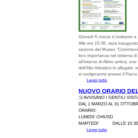
Giovedì 6 marzo ti invitiamo a 
Alle ore 15:30
, sarà inaugura
sezione del Museo “Commercio
loro importanza nel sistema di
all’interno di Altino antica, uno
dell’Alto Adriatico.
In allegato, t
si svolgeranno presso il Parco
Leggi tutto
su MARZO AL MUS
NUOVO ORARIO DEL
S
I AVVISANO I GENTILI VIS
DAL 1 MARZO AL 31 OTTOBR
ORARIO:
LUNEDI' CHIUSO
MARTEDI' DALLE 10.30 
Leggi tutto
su NUOVO ORAR