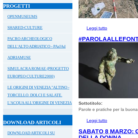
PROGETTI
OPENMUSEUMS
SHARED-CULTURE
Leggi tutto
su NOVITA', DOC
#PAROLAALLEFONT
PACRO ARCHEOLOGICO
DELL'ALTO ADRIATICO - PArJAd
ADRIAMUSE
SIMULACRA ROMAE (PROGETTO
EUROPEO CULTURE2000)
LE ORIGINI DI VENEZIA "ALTINO -
TORCELLO. DOLCI E SALATE.
L'ACQUA ALL'ORIGINE DI VENEZIA
Sottotitolo:
Parole e pratiche per la buona s
Leggi tutto
su #PAROLAALL
DOWNLOAD ARTICOLI
SABATO 8 MARZO: 
DOWNLOAD ARTICOLI SU
DELLA DONNA