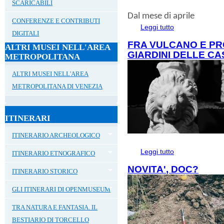
SCARICABILI
Dal mese di aprile
CONFERENZE E CONTRIBUTI
Leggi tutto
su APRILE AD AL
DIGITALI
FRA VULCANO E PR
ALTRI MUSEI NELL'AREA
GIARDINI DELLE CA
METROPOLITANA
ALTRI MUSEI NELL'AREA
METROPOLITANA DI VENEZIA
ITINERARI
ITINERARIO ARCHEOLOGICO
Leggi tutto
su FRA VULCANO
ITINERARIO ETNOGRAFICO
CASE DI ALTINO
NOVITA', DOC?
ITINERARIO STORICO
GLI ITINERARI DI OPENMUSEUM
TRA NATURA E FANTASIA. IL
BESTIARIO DI TORCELLO