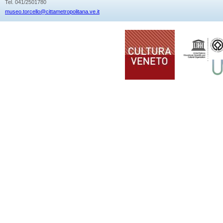
Tel. 041/2501780
museo.torcello@cittametropolitana.ve.it